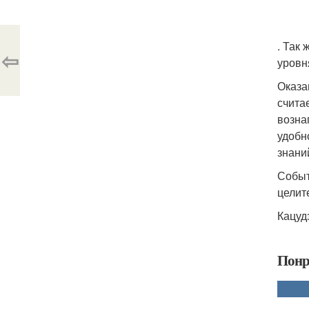
. Так 
⇦
уровн
Оказа
счита
возна
удобн
знани
Событ
целит
Кацуд
Понр