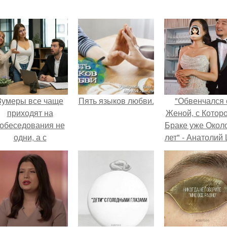
Зумеры все чаще
Пять языков любви.
"Обвенчался 
приходят на
Женой, с Которо
обеседования не
Браке уже Окол
одни, а с
лет" - Анатолий
родителями,
удивил
алуются эйчары.
поклонников
"тайной свадьбо