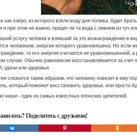
же как озеро, из которого взяли воду для полива, будет бра
я и при этом не важно, придет ли та вода с ливнем из туч и
вший услугу человек и взявший за это вознаграждение в в
ется человеком, энергия которого уравновешена. Но если же 
граждение, то его энергия считается не уравновешенной, а
ом случае. Обычно равновесие восстанавливается за счет
й, удачи или здоровья.
ия сложатся таким образом, что человеку повезет и ему по
ель, который поможет восстановить здоровье, или просто бу
зо ниши - один из самых известных японских целителей.
авилось? Поделитесь с друзьями!