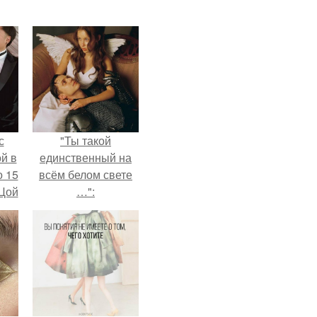
с
"Ты такой
й в
единственный на
о 15
всём белом свете
 Цой
…":
й".