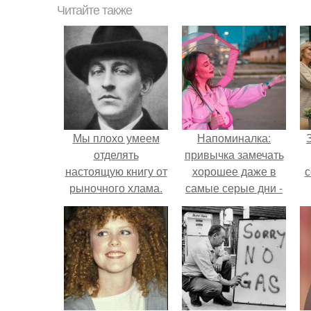
Читайте также
Мы плохо умеем
Напоминалка:
отделять
привычка замечать
настоящую книгу от
хорошее даже в
с
рыночного хлама.
самые серые дни -
это не очередная
сказка из книг по
ж
саморазвитию.