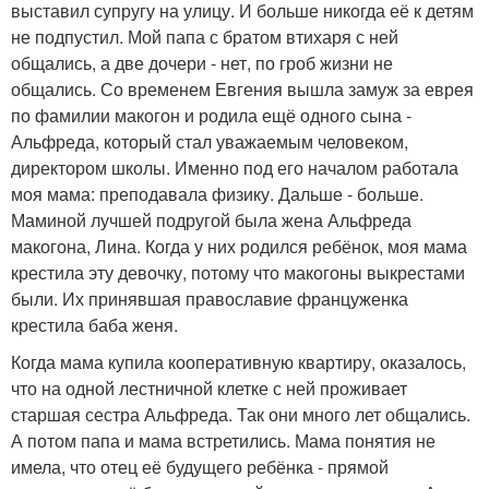
выставил супругу на улицу. И больше никогда её к детям
не подпустил. Мой папа с братом втихаря с ней
общались, а две дочери - нет, по гроб жизни не
общались. Со временем Евгения вышла замуж за еврея
по фамилии макогон и родила ещё одного сына -
Альфреда, который стал уважаемым человеком,
директором школы. Именно под его началом работала
моя мама: преподавала физику. Дальше - больше.
Маминой лучшей подругой была жена Альфреда
макогона, Лина. Когда у них родился ребёнок, моя мама
крестила эту девочку, потому что макогоны выкрестами
были. Их принявшая православие француженка
крестила баба женя.
Когда мама купила кооперативную квартиру, оказалось,
что на одной лестничной клетке с ней проживает
старшая сестра Альфреда. Так они много лет общались.
А потом папа и мама встретились. Мама понятия не
имела, что отец её будущего ребёнка - прямой