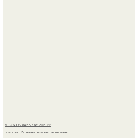
"Я Годами Пряталась на Пляже": похудевшая невестка
Валерии показала фигуру в откровенном купальнике.
Напоминалка: привычка замечать хорошее даже в
самые серые дни - это не очередная сказка из книг по
саморазвитию.
© 2026 Психология отношений
Контакты
Пользовательское соглашение