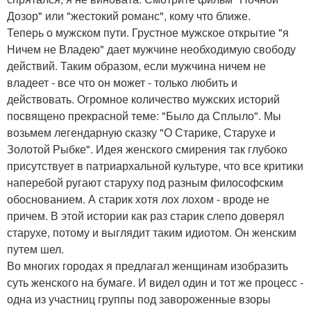
Дозор" или "жестокий романс", кому что ближе.
Теперь о мужском пути. Грустное мужское открытие "я
Ничем не Владею" дает мужчине необходимую свободу
действий. Таким образом, если мужчина ничем не
владеет - все что он может - только любить и
действовать. Огромное количество мужских историй
посвящено прекрасной теме: "Было да Сплыло". Мы
возьмем легендарную сказку "О Старике, Старухе и
Золотой Рыбке". Идея женского смирения так глубоко
присутствует в патриархальной культуре, что все критики
наперебой ругают старуху под разным философским
обоснованием. А старик хотя лох лохом - вроде не
причем. В этой истории как раз старик слепо доверял
старухе, потому и выглядит таким идиотом. Он женским
путем шел.
Во многих городах я предлагал женщинам изобразить
суть женского на бумаге. И видел один и тот же процесс -
одна из участниц группы под завороженные взоры