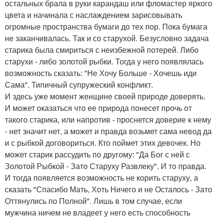
остальных брала в руки карандаш или фломастер яркого
цвета и начинала с наслаждением зарисовывать
огромные пространства бумаги до тех пор. Пока бумага
не заканчивалась. Так и со старухой. Безусловно задача
старика была смириться с неизбежной потерей. Либо
старухи - либо золотой рыбки. Тогда у него появлялась
возможность сказать: "Не Хочу Больше - Хочешь иди
Сама". Типичный супружеский конфликт.
И здесь уже момент женщине своей природе доверять.
И может оказаться что ее природа понесет прочь от
такого старика, или напротив - проснется доверие к нему
- нет значит нет, а может и правда возьмет сама невод да
и с рыбкой договориться. Кто поймет этих девочек. Но
может старик рассудить по другому: "Да Бог с ней с
Золотой Рыбкой - Зато Старуху Развлеку". И то правда.
И тогда появляется возможность не корить старуху, а
сказать "Спасибо Мать, Хоть Ничего и не Осталось - Зато
Оттянулись по Полной". Лишь в том случае, если
мужчина ничем не владеет у него есть способность