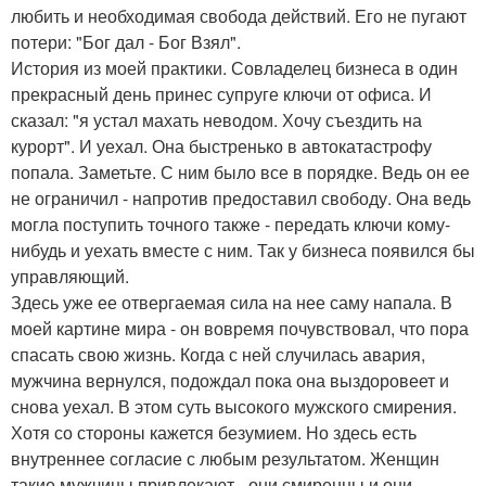
любить и необходимая свобода действий. Его не пугают
потери: "Бог дал - Бог Взял".
История из моей практики. Совладелец бизнеса в один
прекрасный день принес супруге ключи от офиса. И
сказал: "я устал махать неводом. Хочу съездить на
курорт". И уехал. Она быстренько в автокатастрофу
попала. Заметьте. С ним было все в порядке. Ведь он ее
не ограничил - напротив предоставил свободу. Она ведь
могла поступить точного также - передать ключи кому-
нибудь и уехать вместе с ним. Так у бизнеса появился бы
управляющий.
Здесь уже ее отвергаемая сила на нее саму напала. В
моей картине мира - он вовремя почувствовал, что пора
спасать свою жизнь. Когда с ней случилась авария,
мужчина вернулся, подождал пока она выздоровеет и
снова уехал. В этом суть высокого мужского смирения.
Хотя со стороны кажется безумием. Но здесь есть
внутреннее согласие с любым результатом. Женщин
такие мужчины привлекают - они смиренны и они