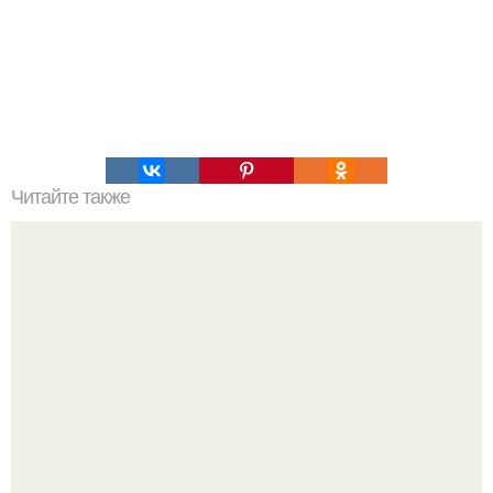
Читайте также
Женщина становится ведьмой, когда проходит через
страдания и обман.