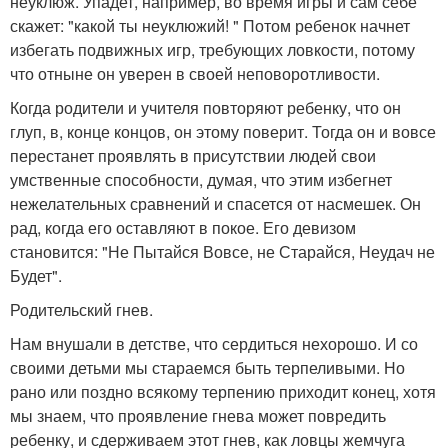
неуклюж. Упадет, например, во время игры и сам себе
скажет: "какой ты неуклюжий! " Потом ребенок начнет
избегать подвижных игр, требующих ловкости, потому
что отныне он уверен в своей неповоротливости.
Когда родители и учителя повторяют ребенку, что он
глуп, в, конце концов, он этому поверит. Тогда он и вовсе
перестанет проявлять в присутствии людей свои
умственные способности, думая, что этим избегнет
нежелательных сравнений и спасется от насмешек. Он
рад, когда его оставляют в покое. Его девизом
становится: "Не Пытайся Вовсе, не Старайся, Неудач не
Будет".
Родительский гнев.
Нам внушали в детстве, что сердиться нехорошо. И со
своими детьми мы стараемся быть терпеливыми. Но
рано или поздно всякому терпению приходит конец, хотя
мы знаем, что проявление гнева может повредить
ребенку, и сдерживаем этот гнев, как ловцы жемчуга