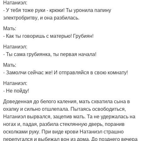
Натаниэл:
- У тебя тоже руки - крюки! Ты уронила папину
электробритву, и она разбилась.
Мать:
- Как ты говоришь с матерью! Грубиян!
Натаниэл:
- Ты сама грубиянка, ты первая начала!
Мать:
- Замолчи сейчас же! И отправляйся в свою комнату!
Натаниэл:
- Не пойду!
Доведенная до белого каления, мать схватила сына в
охапку и сильно отшлепала. Пытаясь освободиться,
Натаниэл вырвался, зацепив мать. Та не удержалась на
ногах и, падая, разбила стеклянную дверь, поранив
осколками руку. При виде крови Натаниэл страшно
перепугался и выбежал вон из дома. До позднего вечера