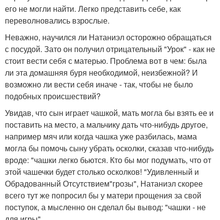
его не могли найти. Легко представить себе, как
переволновались взрослые.
Неважно, научился ли Натаниэл осторожно обращаться
с посудой. Зато он получил отрицательный "Урок" - как не
стоит вести себя с матерью. Проблема вот в чем: была
ли эта домашняя буря необходимой, неизбежной? И
возможно ли вести себя иначе - так, чтобы не было
подобных происшествий?
Увидав, что сын играет чашкой, мать могла бы взять ее и
поставить на место, а мальчику дать что-нибудь другое,
например мяч или когда чашка уже разбилась, мама
могла бы помочь сыну убрать осколки, сказав что-нибудь
вроде: "чашки легко бьются. Кто бы мог подумать, что от
этой чашечки будет столько осколков! "Удивленный и
Обрадованный Отсутствием"грозы", Натаниэл скорее
всего тут же попросил бы у матери прощения за свой
поступок, а мысленно он сделал бы вывод: "чашки - не
для игры".