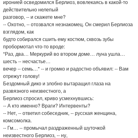
иронией осведомился Берлиоз, вовлекаясь в какой-то
действительно нелепый
разговор, -- и скажете мне?
-- Охотно, -- отозвался незнакомец. Он смерил Берлиоза
взглядом, как
будто собирался сшить ему костюм, сквозь зубы
пробормотал что-то вроде:
"Раз, два… Меркурий во втором доме… луна ушла…
шесть -- несчастье…
вечер -- семь…" -- и громко и радостно объявил: -- Вам
отрежут голову!
Бездомный дико и злобно вытаращил глаза на
развязного неизвестного, а
Берлиоз спросил, криво усмехнувшись:
-- А кто именно? Враги? Интервенты?
-- Нет, -- ответил собеседник, -- русская женщина,
комсомолка.
-- Гм… -- промычал раздраженный шуточкой
неизвестного Берлиоз, -- ну,