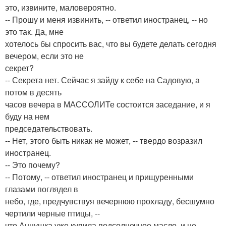
это, извините, маловероятно.
-- Прошу и меня извинить, -- ответил иностранец, -- но
это так. Да, мне
хотелось бы спросить вас, что вы будете делать сегодня
вечером, если это не
секрет?
-- Секрета нет. Сейчас я зайду к себе на Садовую, а
потом в десять
часов вечера в МАССОЛИТе состоится заседание, и я
буду на нем
председательствовать.
-- Нет, этого быть никак не может, -- твердо возразил
иностранец.
-- Это почему?
-- Потому, -- ответил иностранец и прищуренными
глазами поглядел в
небо, где, предчувствуя вечернюю прохладу, бесшумно
чертили черные птицы, --
что Аннушка уже купила подсолнечное масло, и не