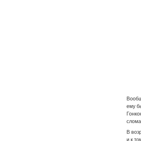
Вообщ
ему б
Гонко
слома
В воз
и к т