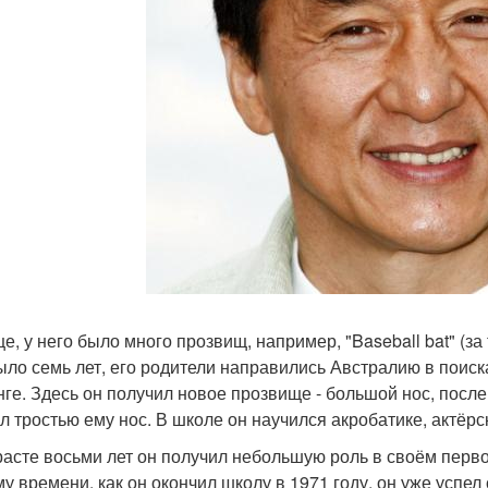
е, у него было много прозвищ, например, "Baseball bat" (за 
ыло семь лет, его родители направились Австралию в поиска
нге. Здесь он получил новое прозвище - большой нос, после
л тростью ему нос. В школе он научился акробатике, актёр
расте восьми лет он получил небольшую роль в своём перв
ому времени, как он окончил школу в 1971 году, он уже успел