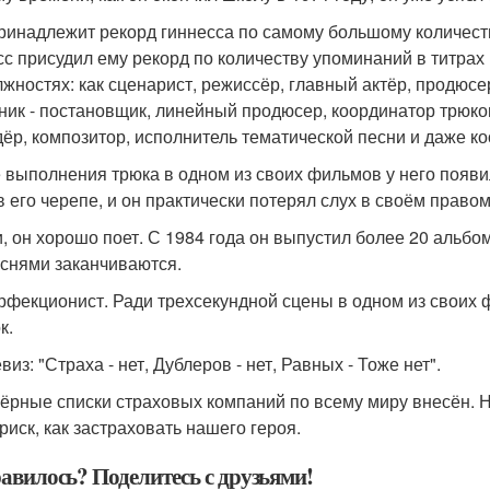
ринадлежит рекорд гиннесса по самому большому количеств
сс присудил ему рекорд по количеству упоминаний в титрах
лжностях: как сценарист, режиссёр, главный актёр, продюс
ник - постановщик, линейный продюсер, координатор трюко
дёр, композитор, исполнитель тематической песни и даже к
 выполнения трюка в одном из своих фильмов у него появи
в его черепе, и он практически потерял слух в своём правом
и, он хорошо поет. С 1984 года он выпустил более 20 альб
еснями заканчиваются.
рфекционист. Ради трехсекундной сцены в одном из своих 
к.
виз: "Страха - нет, Дублеров - нет, Равных - Тоже нет".
чёрные списки страховых компаний по всему миру внесён. Н
риск, как застраховать нашего героя.
авилось? Поделитесь с друзьями!