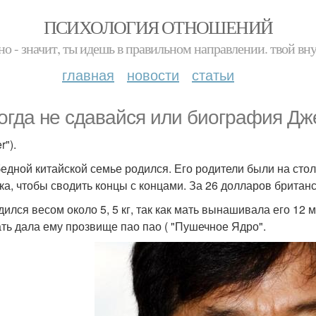
ПСИХОЛОГИЯ ОТНОШЕНИЙ
но - значит, ты идешь в правильном направлении. твой вн
главная
новости
статьи
огда не сдавайся или биография Дже
r").
бедной китайской семье родился. Его родители были на стол
ка, чтобы сводить концы с концами. За 26 долларов брита
дился весом около 5, 5 кг, так как мать вынашивала его 12 
ать дала ему прозвище пао пао ( "Пушечное Ядро".