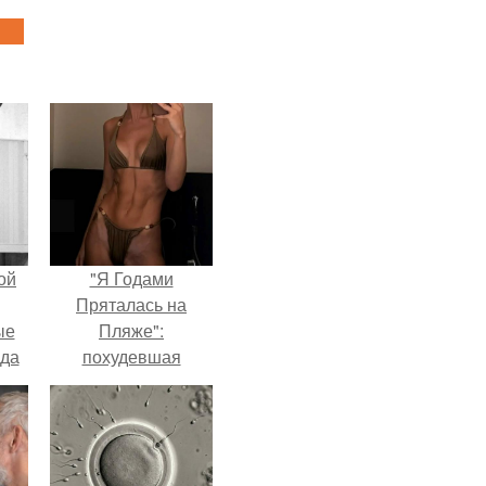
ой
"Я Годами
Пряталась на
ые
Пляже":
да
похудевшая
невестка Валерии
показала фигуру в
откровенном
купальнике.