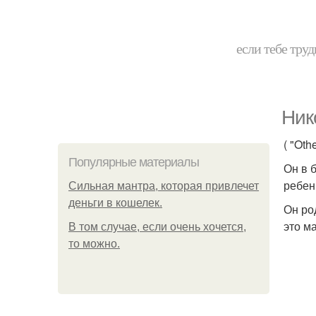
если тебе труд
Ник
( "Othe
Популярные материалы
Он в 
ребен
Сильная мантра, которая привлечет
деньги в кошелек.
Он ро
это м
В том случае, если очень хочется,
то можно.