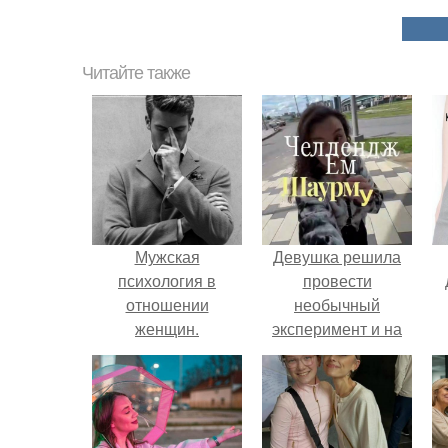
Читайте также
Мужская
Девушка решила
психология в
провести
отношении
необычный
женщин.
эксперимент и на
протяжении 30
дней питалась
одной шаурмой.