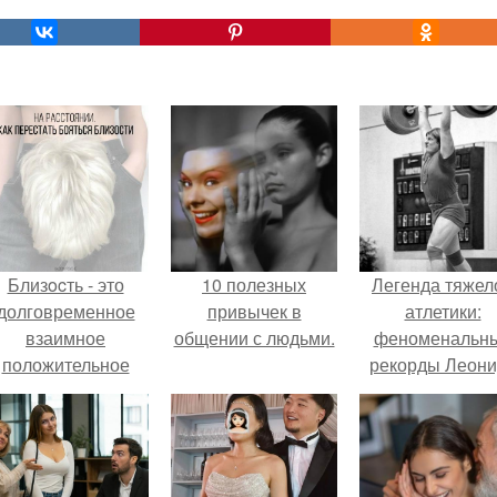
Близocть - это
10 полезных
Легенда тяжел
долговременное
привычек в
атлетики:
взаимное
общении с людьми.
феноменальн
положительное
рекорды Леони
эмоциональное
Тараненко.
вовлечение,
взаимодействие.