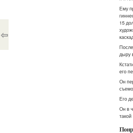
Ему п
гинне
15 до
худож
⇦
каска
После
дыру 
Кстат
его п
Он пе
съемо
Его де
Он в 
такой 
Понр