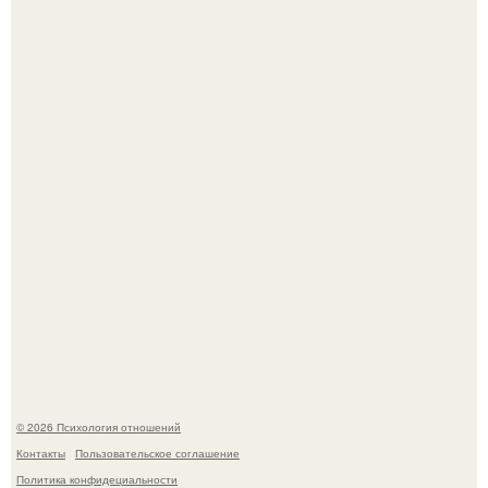
"Обвенчался с Женой, с Которой в Браке уже Около 15
лет" - Анатолий Цой удивил поклонников "тайной
свадьбой".
Когда-то всем объясняли эту тему слишком просто:
миллионы сперматозоидов бегут к цели, а побеждает
самый быстрый.
© 2026 Психология отношений
Контакты
Пользовательское соглашение
Политика конфидециальности