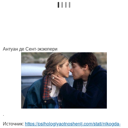
Антуан де Сент-экзюпери
.
Источник:
https://psihologiyaotnoshenij.com/stati/nikogda-