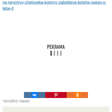
ne-ignoriruy-cheloveka-kotoryy-zabotitsya-bolshe-vsego-o-
tebe-0
Читайте также