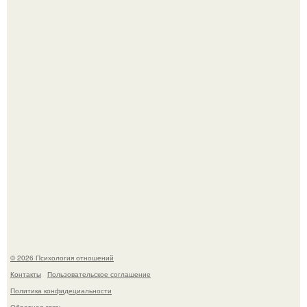
Ариана гранде продолжает тревожить фанатов
изможденным Видом.
"Обвенчался с Женой, с Которой в Браке уже Около 15
лет" - Анатолий Цой удивил поклонников "тайной
свадьбой".
© 2026 Психология отношений
Контакты
Пользовательское соглашение
Политика конфидециальности