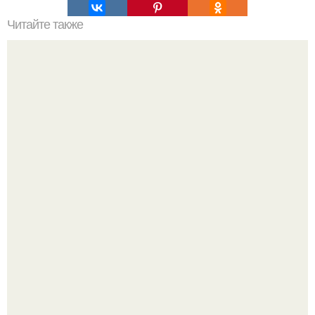
Читайте также
Жадность и эгоизм в отношениях.
66-Летний житель Подмосковья после тяжёлой болезни
полностью потерял потенцию, но решил восстановить