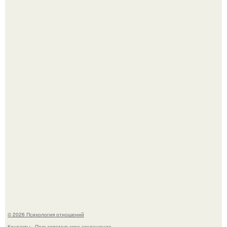
Одиноким россиянкам предложили сделать пятницу
выходным днём ради знакомств и повышения
демографии.
Уж очень уставшую и в растрепанных чувствах карди би
подловили в аэропорту в Майами.
© 2026 Психология отношений
Контакты
Пользовательское соглашение