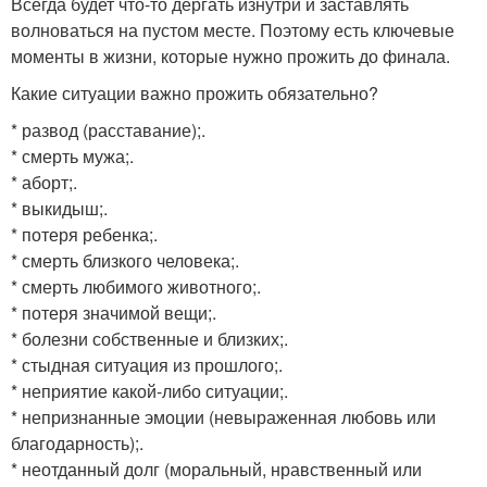
Всегда будет что-то дергать изнутри и заставлять
волноваться на пустом месте. Поэтому есть ключевые
моменты в жизни, которые нужно прожить до финала.
Какие ситуации важно прожить обязательно?
* развод (расставание);.
* смерть мужа;.
* аборт;.
* выкидыш;.
* потеря ребенка;.
* смерть близкого человека;.
* смерть любимого животного;.
* потеря значимой вещи;.
* болезни собственные и близких;.
* стыдная ситуация из прошлого;.
* неприятие какой-либо ситуации;.
* непризнанные эмоции (невыраженная любовь или
благодарность);.
* неотданный долг (моральный, нравственный или