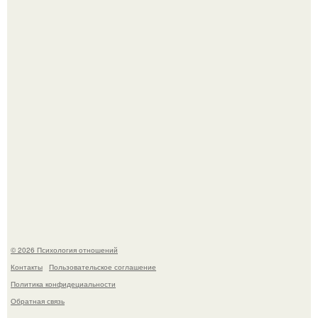
Hе надо стремиться афишировать свое равнодушие.
"3 Мечты юности и громкий финал": как Арнольд
шварценеггер женился на племяннице Кеннеди.
© 2026 Психология отношений
Контакты
Пользовательское соглашение
Политика конфидециальности
Обратная связь