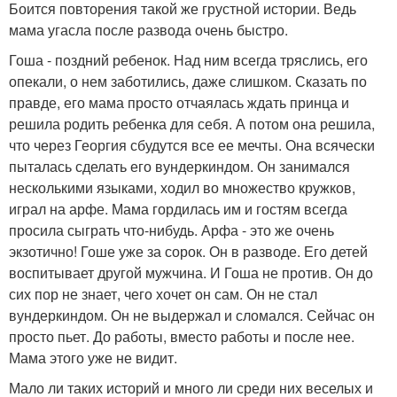
Боится повторения такой же грустной истории. Ведь
мама угасла после развода очень быстро.
Гоша - поздний ребенок. Над ним всегда тряслись, его
опекали, о нем заботились, даже слишком. Сказать по
правде, его мама просто отчаялась ждать принца и
решила родить ребенка для себя. А потом она решила,
что через Георгия сбудутся все ее мечты. Она всячески
пыталась сделать его вундеркиндом. Он занимался
несколькими языками, ходил во множество кружков,
играл на арфе. Мама гордилась им и гостям всегда
просила сыграть что-нибудь. Арфа - это же очень
экзотично! Гоше уже за сорок. Он в разводе. Его детей
воспитывает другой мужчина. И Гоша не против. Он до
сих пор не знает, чего хочет он сам. Он не стал
вундеркиндом. Он не выдержал и сломался. Сейчас он
просто пьет. До работы, вместо работы и после нее.
Мама этого уже не видит.
Мало ли таких историй и много ли среди них веселых и