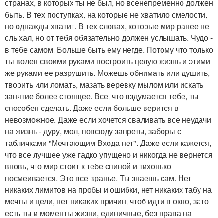
странах, в которых ты не был, но всенепременно должен
быть. В тех поступках, на которые не хватило смелости,
но однажды хватит. В тех словах, которые мир ранее не
слыхал, но от тебя обязательно должен услышать. Чудо -
в тебе самом. Больше быть ему негде. Потому что только
ты волен своими руками построить целую жизнь и этими
же руками ее разрушить. Можешь обнимать или душить,
творить или ломать, мазать веревку мылом или искать
занятие более стоящее. Все, что вздумается тебе, ты
способен сделать. Даже если больше верится в
невозможное. Даже если хочется сваливать все неудачи
на жизнь - дуру, мол, повсюду запреты, заборы с
табличками "Мечтающим Входа нет". Даже если кажется,
что все лучшее уже гадко упущено и никогда не вернется
вновь, что мир стоит к тебе спиной и тихонько
посмеивается. Это все вранье. Ты знаешь сам. Нет
никаких лимитов на пробы и ошибки, нет никаких табу на
мечты и цели, нет никаких причин, чтоб идти в окно, зато
есть ты и моменты жизни, единичные, без права на