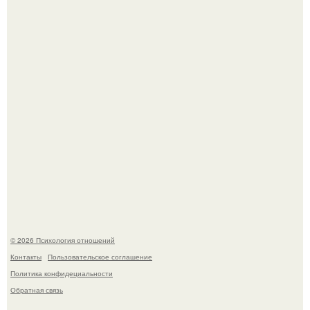
сексуального возбуждения примерно одинаковы.
Напоминалка: привычка замечать хорошее даже в
самые серые дни - это не очередная сказка из книг по
саморазвитию.
© 2026 Психология отношений
Контакты
Пользовательское соглашение
Политика конфидециальности
Обратная связь