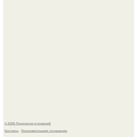
В Сети раскритиковали изменившуюся до
неузнаваемости Марину зудину.
Лерчек, предварительно, намерена обжаловать
приговор.
© 2026 Психология отношений
Контакты
Пользовательское соглашение