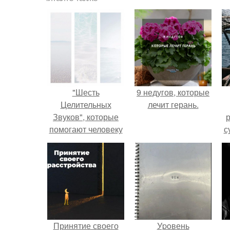
"Шесть
9 недугов, которые
Целительных
лечит герань.
Звуков", которые
р
помогают человеку
с
сохранять здоровье
и продлевает
жизнь.
Принятие своего
Уpoвень