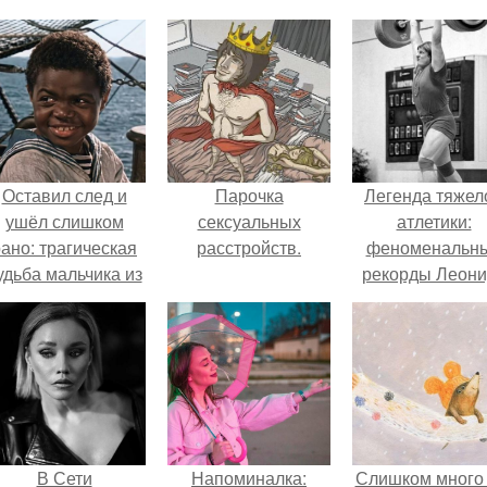
Оставил след и
Парочка
Легенда тяжел
ушёл слишком
сексуальных
атлетики:
ано: трагическая
расстройств.
феноменальн
удьба мальчика из
рекорды Леони
фильма
Тараненко.
"Максимка".
В Сети
Напоминалка:
Слишком много