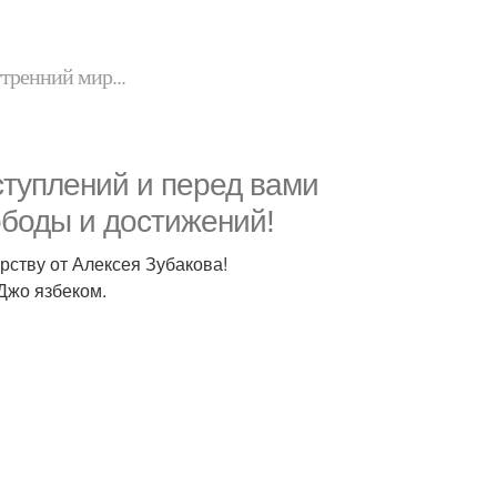
утренний мир...
ступлений и перед вами
ободы и достижений!
рству от Алексея Зубакова!
 Джо язбеком.