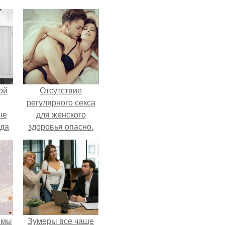
ой
Отсутствие
регулярного секса
ые
для женского
да
здоровья опасно.
 мы
Зумеры все чаще