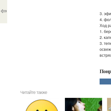
⇦
3. эф
4. фо
Ход р
1. бе
2. ка
3. те
освеж
встря
Понр
Читайте также