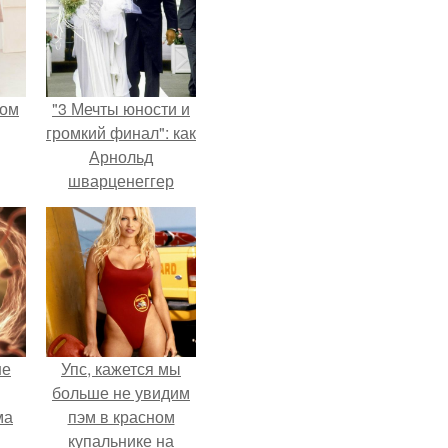
мом
"3 Мечты юности и
громкий финал": как
Арнольд
шварценеггер
женился на
племяннице
Кеннеди.
не
Упс, кажется мы
больше не увидим
ма
пэм в красном
купальнике на