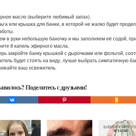
ирное масло (выберите любимый запах).
льга или крышка для банки, в которой не жалко будет продел
аботы.
рем в руки небольшую баночку и мы заполняем её содой, при
пните 8 капель эфирного масла.
перь закройте банку крышкой с дырочками или фольгой, соот
итель будет стоять на виду, лучше выбрать симпатичную б
хивайте ваш освежитель.
авилось? Поделитесь с друзьями!