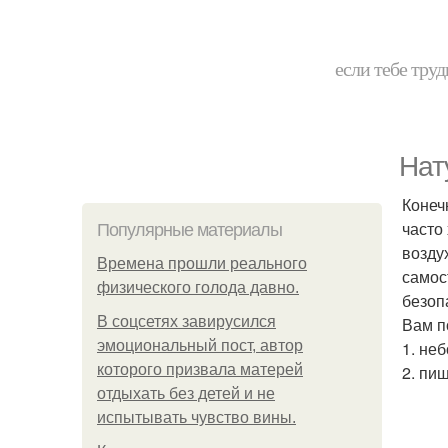
если тебе труд
Нат
Конеч
часто
Популярные материалы
возду
Bpeмена прошли реального
самос
физического голода давно.
безоп
В соцсетях завирусился
Вам п
эмоциональный пост, автор
1. не
которого призвала матерей
2. пи
отдыхать без детей и не
испытывать чувство вины.