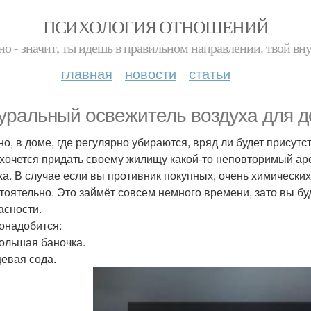
ПСИХОЛОГИЯ ОТНОШЕНИЙ
но - значит, ты идешь в правильном направлении. твой вн
главная
новости
статьи
уральный освежитель воздуха для д
но, в доме, где регулярно убираются, вряд ли будет присут
 хочется придать своему жилищу какой-то неповторимый аро
ха. В случае если вы противник покупных, очень химических
тоятельно. Это займёт совсем немного времени, зато вы бу
асности.
онадобится:
большая баночка.
щевая сода.