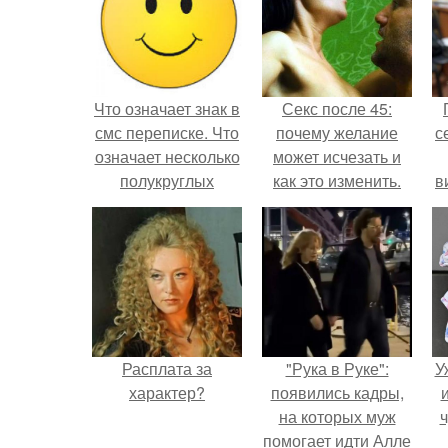
Что означает знак в
Секс после 45:
смс переписке. Что
почему желание
с
означает несколько
может исчезать и
полукруглых
как это изменить.
в
скобочек в конце
предложения?
Расплата за
"Рука в Руке":
У
характер?
появились кадры,
на которых муж
ч
помогает идти Алле