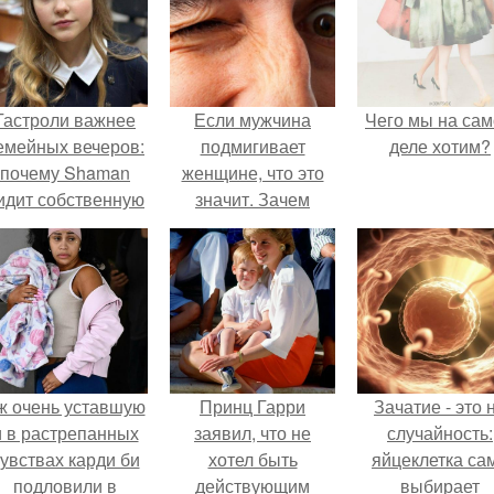
Гастроли важнее
Если мужчина
Чего мы на са
емейных вечеров:
подмигивает
деле хотим?
почему Shaman
женщине, что это
идит собственную
значит. Зачем
дочь чаще на
мужчина мне
экране, чем
подмигнул?
вживую.
ж очень уставшую
Принц Гарри
Зачатие - это 
и в растрепанных
заявил, что не
случайность:
увствах карди би
хотел быть
яйцеклетка са
подловили в
действующим
выбирает