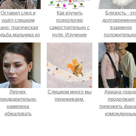
Оставил след и
Как изучить
Близocть - эт
ушёл слишком
психологию
долговременн
ано: трагическая
самостоятельно с
взаимное
удьба мальчика из
нуля. Изучение
положительно
фильма
психологии: основы
эмоциональн
"Максимка".
в книгах и база
вовлечение,
знаний
взаимодействи
Лерчек,
Слишком много мы
Ариана гранд
предварительно,
пеpеживаем.
продолжает
намерена
тревожить фана
обжаловать
изможденны
приговор.
Видом.