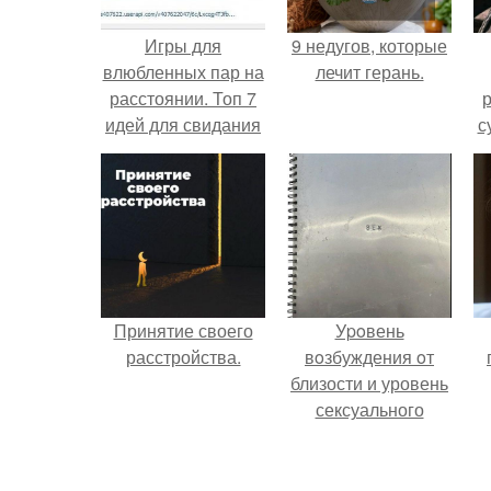
Игры для
9 недугов, которые
влюбленных пар на
лечит герань.
расстоянии. Топ 7
р
идей для свидания
с
на расстоянии
Принятие своего
Уpoвень
расстройства.
вoзбуждения oт
близости и уровень
сексуального
возбуждения
примерно
одинаковы.