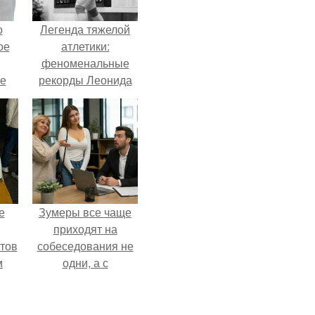
о
Легенда тяжелой
ое
атлетики:
феноменальные
е
рекорды Леонида
ое
Тараненко.
е.
е
Зумеры все чаще
приходят на
тов
собеседования не
м
одни, а с
родителями,
жалуются эйчары.