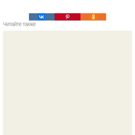
Читайте также
Топ 10 лучших игр на Троих дома без компьютера. 20
самых интересных игр для компании