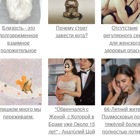
Близocть - это
Почему стоит
Отсутствие
долговременное
завести кота?
регулярного се
взаимное
для женског
положительное
здоровья опасн
эмоциональное
вовлечение,
взаимодействие.
лишком много мы
"Обвенчался с
66-Летний жит
пеpеживаем.
Женой, с Которой в
Подмосковья по
Браке уже Около 15
тяжёлой болез
лет" - Анатолий Цой
полностью поте
удивил
потенцию, н