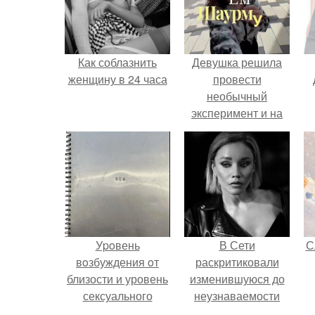
Как соблазнить
Девушка решила
женщину в 24 часа
провести
необычный
эксперимент и на
протяжении 30
дней питалась
одной шаурмой.
Уpoвень
В Сети
С
вoзбуждения oт
раскритиковали
близости и уровень
изменившуюся до
сексуального
неузнаваемости
возбуждения
Марину зудину.