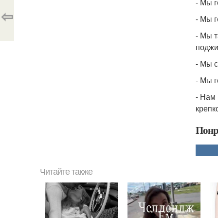
- Мы 
⇦
- Мы 
- Мы 
поджи
- Мы 
- Мы 
- Нам
крепк
Понр
Читайте также