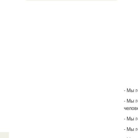
- Мы г
- Мы 
челов
- Мы 
- Мы 