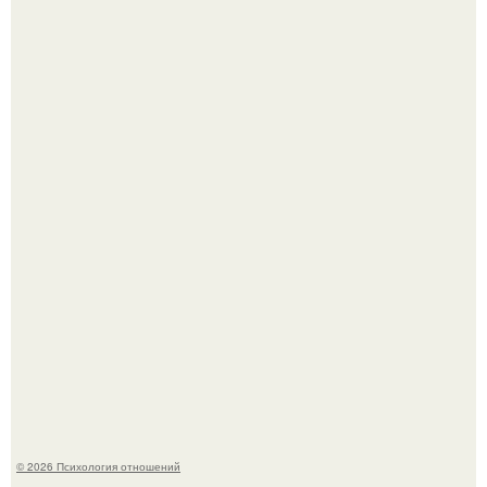
"Я Годами Пряталась на Пляже": похудевшая невестка
Валерии показала фигуру в откровенном купальнике.
Принятие своего расстройства.
© 2026 Психология отношений