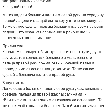
заиграет новыми красками!
Как рукой сняло!
Мягко надави большим пальцем левой руки на середину
правой ладони и вращай им по кругу в течение минуты.
То же самое сделай правым большим пальцем на левой
ладони. Это ослабит напряжение в районе шеи и
переключит твое внимание.
Прилив сил.
Кончиками пальцев обеих рук энергично постучи друг о
друга. Затем кончиками большого и указательного
пальца правой руки сожми левый большой палец и
проведи ими от основания до кончика. То же самое
сделай с большим пальцем правой руки.
Запуск мозга.
Легко сожми большой палец левой руки указательным и
средним пальцами правой (как пассатижами) и
"Ввинтись" им в этот зажим от кончика до основания. То
же проделай с правым большим. Такой массаж улучшает