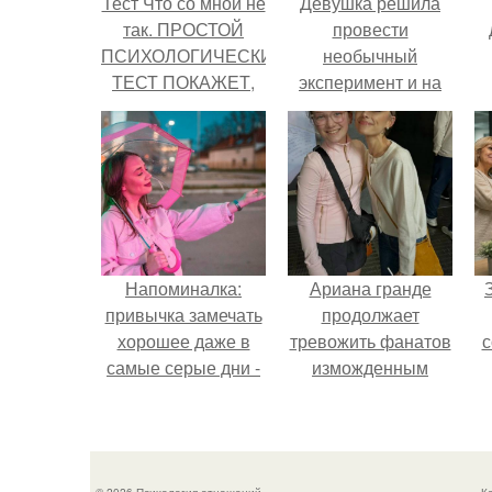
Тест Что со мной не
Девушка решила
так. ПРОСТОЙ
провести
ПСИХОЛОГИЧЕСКИЙ
необычный
ТЕСТ ПОКАЖЕТ,
эксперимент и на
ЧТО ПРОИСХОДИТ
протяжении 30
В ВАШЕМ
дней питалась
ПОДСОЗНАНИИ
одной шаурмой.
Напоминалка:
Ариана гранде
привычка замечать
продолжает
хорошее даже в
тревожить фанатов
с
самые серые дни -
изможденным
это не очередная
Видом.
сказка из книг по
ж
саморазвитию.