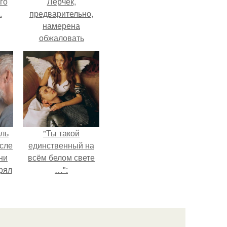
го
Лерчек,
.
предварительно,
намерена
обжаловать
приговор.
ель
"Ты такой
сле
единственный на
ни
всём белом свете
рял
…":
о
ь
ь с