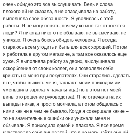
очень обидно это все выслушивать. Ведь я слова
плохого ей не сказала, я не опаздывала на работу,
выполняла свои обязанности. Я уволилась с этой
работы. Я не могу понять, почему ко мне так относятся
люди? Я никогда никого не обзываю, не высмеиваю, не
унижаю. Я очень боюсь обидеть человека. Я всегда
стараюсь всем угодить и быть для всех хорошей. Потом
я работала в другом магазине, а там все оказалось еще
хуже. Я выполняла работу за двоих, выслушивала
оскорбления от своих коллег, они позволяли себе
кричать на меня при покупателях. Они старались сделать
все, чтобы выжить меня, так как с моим приходом им
уменьшила зарплату начальница( но в этом нет моей
вины это решение руководства). Я не отвечала на их
выпады никак, я просто молчала, а потом общалась с
ними как ни в чем не бывало. Когда я совершала какие –
то не значительные ошибки они унижали меня и
обзывали. Я приходила домой и плакала. Я все время
чувствовала себя виноватой, что я не могу найти общий