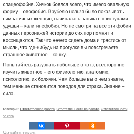
спацеофобия. Хичкок боялся всего, что имело овальную
форму – овофобия. Врубелю нельзя было показывать
симпатичных женщин, начиналась паника с приступами
удушья – калигинефобия. Но не смотря на все эти фобии
данных персонажей истории до сих пор помнят и
восхищаются. Так что нечего сидеть дома и трястись от
мысли, что где-нибудь на прогулке вы повстречаете
страшное животное – кошку.
Попытайтесь разузнать побольше о котэ, всесторонне
изучить животное – его физиологию, анатомию,
психологию, их болячки. Чем больше вы о нем знаете,
тем меньше становится поводов для страха. Знание –
сила.
Категории:
Ответственная работа
,
Ответственности на работе
,
Ответственности
за кота
Читайте также