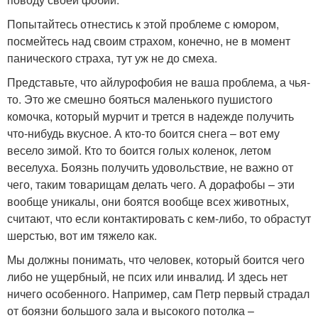
Попытайтесь отнестись к этой проблеме с юмором,
посмейтесь над своим страхом, конечно, не в момент
панического страха, тут уж не до смеха.
Представьте, что айлурофобия не ваша проблема, а чья-
то. Это же смешно бояться маленького пушистого
комочка, который мурчит и трется в надежде получить
что-нибудь вкусное. А кто-то боится снега – вот ему
весело зимой. Кто то боится голых коленок, летом
веселуха. Боязнь получить удовольствие, не важно от
чего, таким товарищам делать чего. А дорафобы – эти
вообще уникалы, они боятся вообще всех животных,
считают, что если контактировать с кем-либо, то обрастут
шерстью, вот им тяжело как.
Мы должны понимать, что человек, который боится чего
либо не ущербный, не псих или инвалид. И здесь нет
ничего особенного. Например, сам Петр первый страдал
от боязни большого зала и высокого потолка –