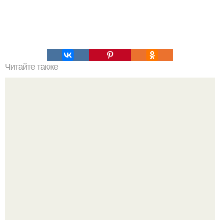
Читайте также
Если мужчина подмигивает женщине, что это значит.
Зачем мужчина мне подмигнул?