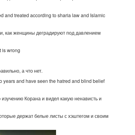
and treated according to sharia law and Islamic
ми, как женщины деградируют под давлением
t is wrong
авильно, а что нет.
o years and have seen the hatred and blind belief
о изучению Корана и видел какую ненависть и
которые держат белые листы с хэштегом и своим