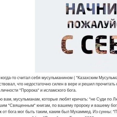
 когда-то считал себя мусульманином ( "Казахским Мусульма
ствовал, что недостаточно силен в вере и решил прочитать 
, личности "Пророка" и исламского бога.
ю вам, мусульманам, которые любят кричать: "не Суди по Лю
шим "Священным" книгам, по вашему пророку и вашему богу
к от бога мог быть таким, каким был Мухаммед. Из сунны: "