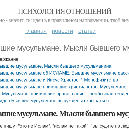
ПСИХОЛОГИЯ ОТНОШЕНИЙ
но - значит, ты идешь в правильном направлении. твой вн
главная
новости
статьи
шие мусульмане. Мысли бывшего м
ержание
ывшие мусульмане. Мысли бывшего мусульманина.
ывшие мусульмане об ИСЛАМЕ. Бывшие мусульмане расска
ывшие мусульмане и Иисус Христос. ^ Монофизитство
ывшие мусульмане принявшие христианство. Мусульмане, 
Мусульмане, принявшие православие – необычная тенде
идео Бывшие мусульмане вынуждены скрываться
шие мусульмане. Мысли бывшего мус
е пишут "это не Ислам", "ислам не такой", "вы судите по лю