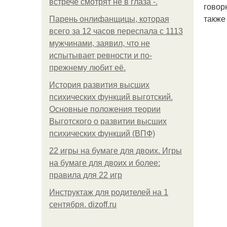
встрече смотрят не в глаза -.
говорю
также
Парень онлифанщицы, которая
всего за 12 часов переспала с 1113
мужчинами, заявил, что не
испытывает ревности и по-
прежнему любит её.
История развития высших
психических функций выготский.
Основные положения теории
Выготского о развитии высших
психических функций (ВПФ)
22 игры на бумаге для двоих. Игры
на бумаге для двоих и более:
правила для 22 игр
Инструктаж для родителей на 1
сентября. dizoff.ru