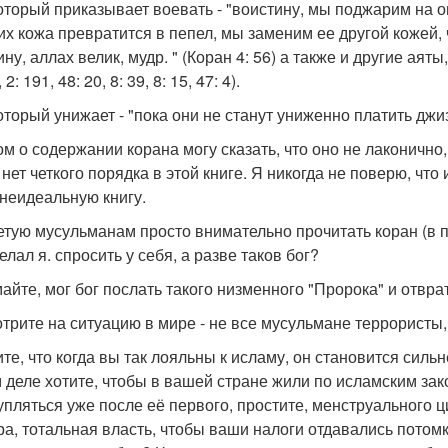
который приказывает воевать - "воистину, мы поджарим на о
 их кожа превратится в пепел, мы заменим ее другой кожей,
ну, аллах велик, мудр. " (Коран 4: 56) а также и другие аяты
 2: 191, 48: 20, 8: 39, 8: 15, 47: 4).
оторый унижает - "пока они не станут униженно платить джиз
ом о содержании корана могу сказать, что оно не лаконично
 нет четкого порядка в этой книге. Я никогда не поверю, что
 неидеальную книгу.
етую мусульманам просто внимательно прочитать коран (в 
елал я. спросить у себя, а разве таков бог?
айте, мог бог послать такого низменного "Пророка" и отвра
трите на ситуацию в мире - не все мусульмане террористы,
те, что когда вы так лояльны к исламу, он становится силь
 деле хотите, чтобы в вашей стране жили по исламским за
упляться уже после её первого, простите, менструального 
ра, тотальная власть, чтобы ваши налоги отдавались потом