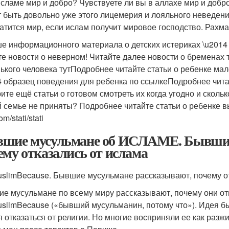
исламе мир и добро? Чувствуете ли вы в аллахе мир и доб
 быть довольно уже этого лицемерия и лояльного неведени
атится мир, если ислам получит мировое господство. Рахма
е информационного материала о детских истериках \u201
те новости о неверном! Читайте далее новости о бременах 
ького человека тутПодробнее читайте статьи о ребенке мал
4 образец поведения для ребенка по ссылкеПодробнее читай
ите ещё статьи о готовом смотреть их когда угодно и сколь
 семье не приняты? Подробнее читайте статьи о ребенке выве
m/stati/stati
шие мусульмане об ИСЛАМЕ. Бывшие 
ему отказались от ислама
slimBecause. Бывшие мусульмане рассказывают, почему от
е мусульмане по всему миру рассказывают, почему они отк
slimBecause («бывший мусульманин, потому что»). Идея была
я отказаться от религии. Но многие восприняли ее как разжи