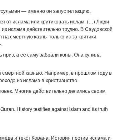
усульман — именно он запустил акцию.
ся от ислама или критиковать ислам. (…) Люди
и из ислама действительно трудно. В Саудовской
 на смертную казнь только из-за критики
.
 приз, а её саму забрали копы. Она купила
я смертной казнью. Например, в прошлом году в
ехода из ислама в христианство.
ловек. Многие действительно делились своим
ran. History testifies against Islam and its truth
ммеда и текст Корана. История против ислама и