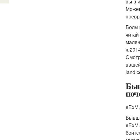
вы в 
Может
превр
Больш
читай
мален
\u201
Смотр
вашей
land.co
Быв
поч
#ExMu
Бывши
#ExMu
боитс