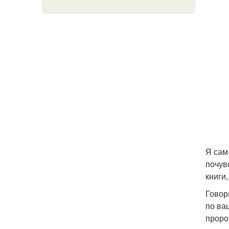
Я сам
почув
книги
Говор
по ва
проро