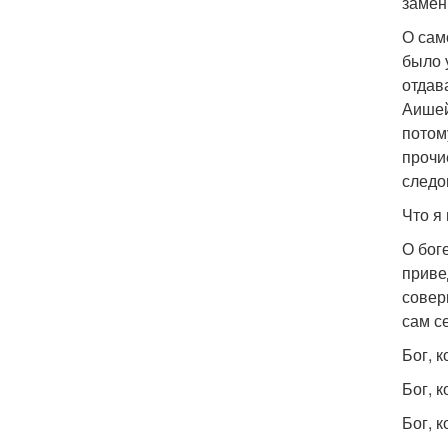
замен
О сам
было 
отдав
Аишей
потом
прочи
следо
Что я
О бог
приве
совер
сам с
Бог, 
Бог, к
Бог, к