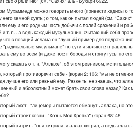
ит свою религию" (см. "Сахих" аль - Бухари 6922.
ом Мухаммеде можно говорить много (привести хадисы о том,
у него земной суеты; о том, как он пытал людей (см. "Сахих"
али ему и его родным часть добычи с полей сражений и рабов
 и т. п. . а ведь каждый мусульманин, считающий себя пр
у что c позиций ислама он "лучший пример для подражания". 
е "радикальные мусульмане" по сути и являются правильн
вать ему во всем (и даже носят бороды и стригут усы по его
 могу сказать о т. н. "Аллахе", об этом ревнивом, мститель
е, который противоречит себе - (коран 2: 106: "мы не отмен
дя лучше его или равный ему. Разве ты не знаешь, что алла
шенный и абсолютный может брать свои слова назад? Как м
ебе?
который лжет - "лицемеры пытаются обмануть аллаха, но это 
оторый строит козни - "Кознь Моя Крепка" (коран 68: 45.
оторый хитрит - "они хитрили, и аллах хитрил, а ведь аллах -