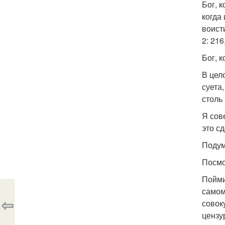
Бог, 
когда
воисти
2: 216,
Бог, к
В цел
суета,
столь
Я сов
это сд
Подум
Посмо
Пойми
самом
⇦
совок
цензу