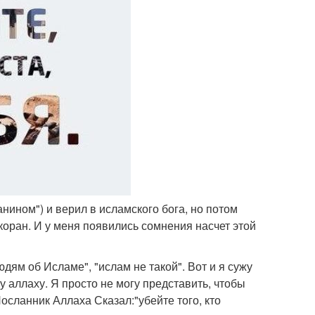
нином") и верил в исламского бога, но потом
коран. И у меня появились сомнения насчет этой
дям об Исламе", "ислам не такой". Вот и я сужу
 аллаху. Я просто не могу представить, чтобы
Посланник Аллаха Сказал:"убейте того, кто