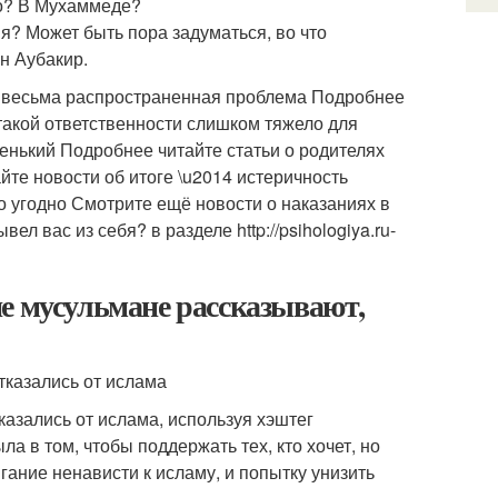
ро? В Мухаммеде?
я? Может быть пора задуматься, во что
н Аубакир.
4 весьма распространенная проблема Подробнее
такой ответственности слишком тяжело для
енький Подробнее читайте статьи о родителях
те новости об итоге \u2014 истеричность
ко угодно Смотрите ещё новости о наказаниях в
л вас из себя? в разделе http://psihologiya.ru-
мусульмане рассказывают,
казались от ислама
азались от ислама, используя хэштег
 в том, чтобы поддержать тех, кто хочет, но
гание ненависти к исламу, и попытку унизить