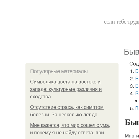
если тебе труд
Быв
Сод
Б
Популярные материалы
Б
Символика цвета на востоке и
Б
западе: культурные различия и
Б
сходства
Отсутствие страха, как симптом
В
болезни. За несколько лет до
Быв
Мне кажется, что мир сошел с ума,
и почему я не найду ответа, при
Многи