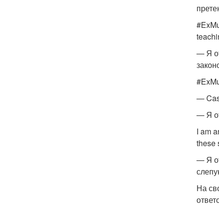
прете
#ExMus
teach
— Я о
закон
#ExMus
— Cas
— Я о
I am a
these
— Я о
слепу
На св
ответ