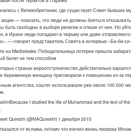
ьман после терактов в Париже.
ачалось с Великобритании, где существует Совет бывших м
 акции — показать, что люди не должны бояться отказывать
ы быть свободны в выборе религии и отказе от нее. Но уйт
и, в Иране люди попадают в тюрьму или даже отправляются
а», — говорит представитель Совета в интервью «Би-би-си»
те на Medialeaks: Победительница лотереи пришла забирать
ый билет не тем способом
оторых странах вероотступничество действительно караетс
е беременную женщину приговорили к повешению из-за пер
нным агентства, хэштег использовали уже около 100 000 че
м.
limBecause I studied the life of Muhammad and the text of the Qu
.
eel Qureshi (@NAQureshi) 1 декабря 2015
тказался от ислама, потому что изучил жизнь пророка Муха