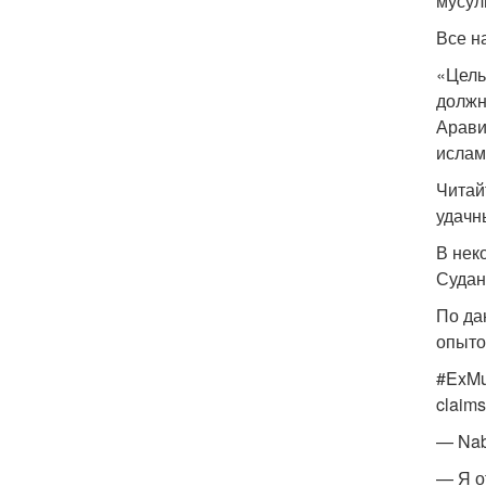
мусул
Все н
«Цель
должн
Арави
ислам
Читай
удачн
В нек
Судан
По да
опыто
#ExMus
claims
— Nab
— Я о