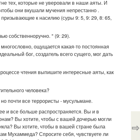
гне тех, которые не уверовали в наши аяты. И
 чтобы они вкушали мучения непрестанно .
, призывающие к насилию (суры 9: 5, 9: 29, 8: 65,
ью собственноручно. " (9: 29).
, многословно, ощущается какая-то постоянная
 идеальный бог, создатель всего сущего, мог дать
процессе чтения выпишите интересные аяты, как
тительного человека?
 но почти все террористы - мусульмане.
нее и все больше распространяется. Вы и в
конам? Вы хотите, чтобы с вашей дочерью могли
⇨
цикла? Вы хотите, чтобы в вашей стране была
кам Мухаммеда? Спросите себя, чувствуете ли