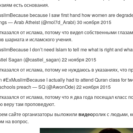
нзиям есть основания.
limBecause because I saw first hand how women are degraded 
ings — Arab Atheist (@mol7d_Arabi) 30 ноября 2015
тказался от ислама, потому что видел собственными глаза
ов шариата и исламского учения.
limBecause I don’t need Islam to tell me what is right and wha
tiel Sagan (@castiel_sagan) 22 ноября 2015
тказался от ислама, потому не нуждаюсь в указаниях, что пр
n #ExMuslimBecause I actually had to attend Quran class for tw
 schools preach — SQ (@AwonOde) 22 ноября 2015
тказался от ислама, потому что я два года посещал класс п
ю веру там проповедуют.
оем сайте организаторы выложили
видео
ролик с людьми, 
ом на вопрос.