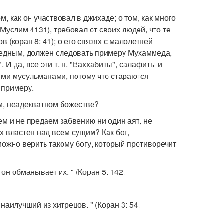
 как он участвовал в джихаде; о том, как много
 Муслим 4131), требовал от своих людей, что те
 (коран 8: 41); о его связях с малолетней
аведным, должен следовать примеру Мухаммеда,
И да, все эти т. н. "Ваххабиты", салафиты и
ыми мусульманами, потому что стараются
 примеру.
ном, неадекватном божестве?
яем и не предаем забвению ни один аят, не
х властен над всем сущим? Как бог,
ожно верить такому богу, который противоречит
он обманывает их. " (Коран 5: 142.
 наилучший из хитрецов. " (Коран 3: 54.