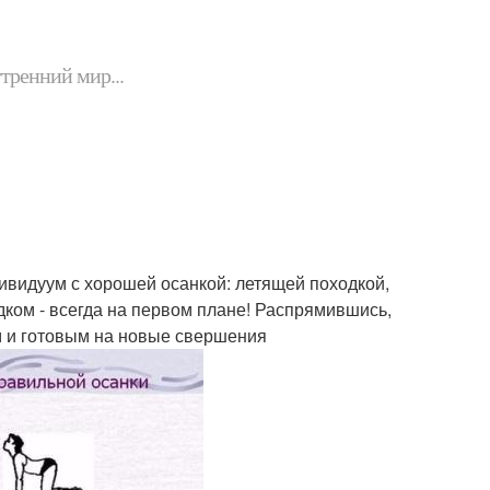
утренний мир...
дивидуум с хорошей осанкой: летящей походкой,
ком - всегда на первом плане! Распрямившись,
м и готовым на новые свершения