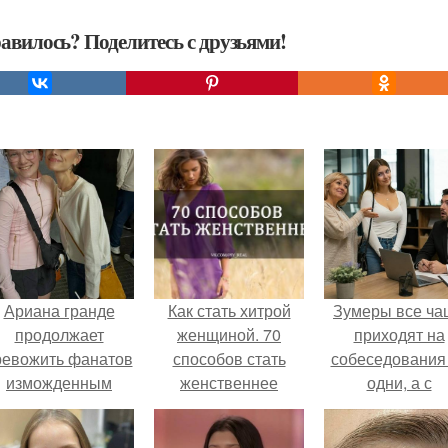
авилось? Поделитесь с друзьями!
Ариана гранде
Как стать хитрой
Зумеры все ча
продолжает
женщиной. 70
приходят на
ревожить фанатов
способов стать
собеседования
изможденным
женственнее
одни, а с
Видом.
родителями,
жалуются эйча