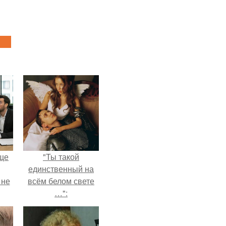
ще
"Ты такой
единственный на
 не
всём белом свете
…":
ры.