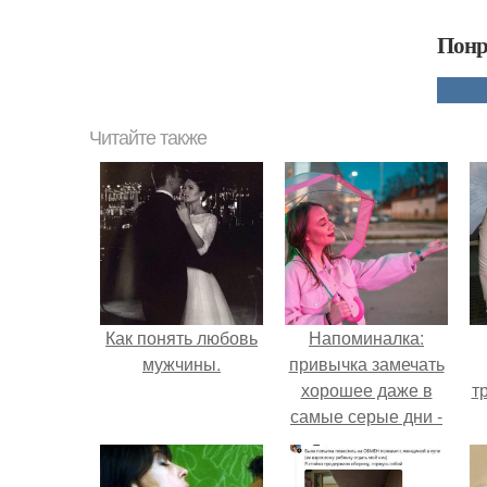
Понр
Читайте также
Как понять любовь
Напоминалка:
мужчины.
привычка замечать
хорошее даже в
т
самые серые дни -
это не очередная
сказка из книг по