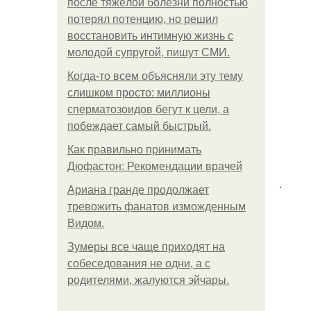
после тяжёлой болезни полностью
потерял потенцию, но решил
восстановить интимную жизнь с
молодой супругой, пишут СМИ.
Когда-то всем объясняли эту тему
слишком просто: миллионы
сперматозоидов бегут к цели, а
побеждает самый быстрый.
Как правильно принимать
Дюфастон: Рекомендации врачей
.
Ариана гранде продолжает
тревожить фанатов изможденным
Видом.
Зумеры все чаще приходят на
собеседования не одни, а с
родителями, жалуются эйчары.