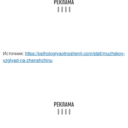
Источник:
https://psihologiyaotnoshenij.com/stati/muzhskoy-
vzglyad-na-zhenshchinu