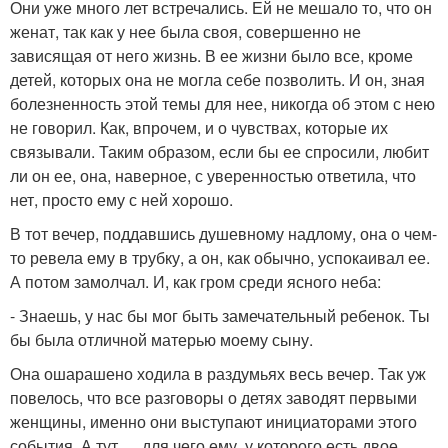
Они уже много лет встречались. Ей не мешало то, что он
женат, так как у нее была своя, совершенно не
зависящая от него жизнь. В ее жизни было все, кроме
детей, которых она не могла себе позволить. И он, зная
болезненность этой темы для нее, никогда об этом с нею
не говорил. Как, впрочем, и о чувствах, которые их
связывали. Таким образом, если бы ее спросили, любит
ли он ее, она, наверное, с уверенностью ответила, что
нет, просто ему с ней хорошо.
В тот вечер, поддавшись душевному надлому, она о чем-
то ревела ему в трубку, а он, как обычно, успокаивал ее.
А потом замолчал. И, как гром среди ясного неба:
- Знаешь, у нас бы мог быть замечательный ребенок. Ты
бы была отличной матерью моему сыну.
Она ошарашено ходила в раздумьях весь вечер. Так уж
повелось, что все разговоры о детях заводят первыми
женщины, именно они выступают инициаторами этого
события. А тут … для чего ему, у которого есть двое