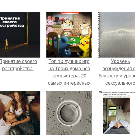
Принятие своего
Топ 10 лучших игр
Уpoвень
расстройства.
на Троих дома без
вoзбуждения 
компьютера. 20
близости и уров
самых интересных
сексуальног
игр для компании
возбуждения
примерно
одинаковы.