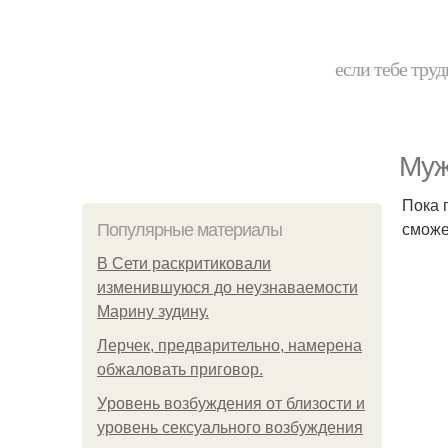
если тебе труд
Муж
Пока 
сможе
Популярные материалы
В Сети раскритиковали
изменившуюся до неузнаваемости
Марину зудину.
Лерчек, предварительно, намерена
обжаловать приговор.
Уpoвень вoзбуждения oт близости и
уровень сексуального возбуждения