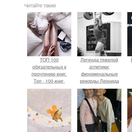
Читайте также
ТОП 100
Легенда тяжелой
обязательных к
атлетики:
прочтению книг.
феноменальные
Топ - 100 книг,
рекорды Леонида
которые нужно
Тараненко.
прочитать, чтобы
понимать себя и
других.