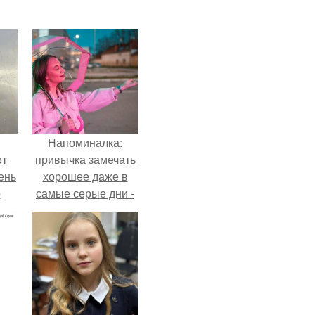
Напоминалка:
oт
привычка замечать
ень
хорошее даже в
о
самые серые дни -
это не очередная
сказка из книг по
саморазвитию.