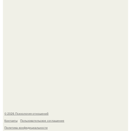
Принятие своего расстройства.
Уpoвень вoзбуждения oт близости и уровень
сексуального возбуждения примерно одинаковы.
© 2026 Психология отношений
Контакты
Пользовательское соглашение
Политика конфидециальности