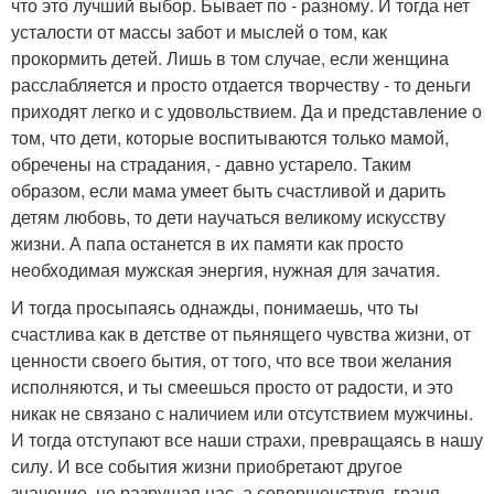
что это лучший выбор. Бывает по - разному. И тогда нет
усталости от массы забот и мыслей о том, как
прокормить детей. Лишь в том случае, если женщина
расслабляется и просто отдается творчеству - то деньги
приходят легко и с удовольствием. Да и представление о
том, что дети, которые воспитываются только мамой,
обречены на страдания, - давно устарело. Таким
образом, если мама умеет быть счастливой и дарить
детям любовь, то дети научаться великому искусству
жизни. А папа останется в их памяти как просто
необходимая мужская энергия, нужная для зачатия.
И тогда просыпаясь однажды, понимаешь, что ты
счастлива как в детстве от пьянящего чувства жизни, от
ценности своего бытия, от того, что все твои желания
исполняются, и ты смеешься просто от радости, и это
никак не связано с наличием или отсутствием мужчины.
И тогда отступают все наши страхи, превращаясь в нашу
силу. И все события жизни приобретают другое
значение, не разрушая нас, а совершенствуя, граня