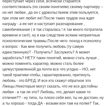
переступает через себя, всячески старается
соответствовать (по своим понятиям) своему партнеру --
но нет любви , да он с удовольствием этим пользуется,
при этом нет любит ее! После таких трудов она ждет
награду - а ее нет и наступает разочарование ,
самобичевание ( я так старалась ! я так много потратила
времени и сил!), ну и как следствие всякие неприятные
психологические травмы.После чего- поход к психологу
и вопрос - Как мне получить любовь (ту самую
единственную)? - Получить? Заслужить? А может
заработать? НЕТУ таких понятий, можно стать лучше ,
можно поменять характер, можно стать более
целеустремленной да почти все что угодно – НО, нет
такой практики чтобы, гарантированно, притянуть
любовь - это БРЕД. И все кто скажут обратное это
Лжецы.Некоторые могут сказать, что не все достойны
любви - а так ли это? Любовь, что, делает какие то
отличия?? - ну типа, ты плохо себя вел, ты не достоин, ну
а ты хорошо - тогда ДА - возьми вон там на полке? Так,