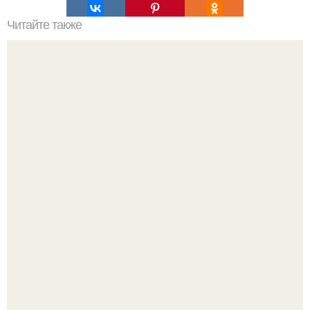
Читайте также
Почему человек это животное. Почему человек -
животное
Крестили ребёнка. Общественность снова полезла в