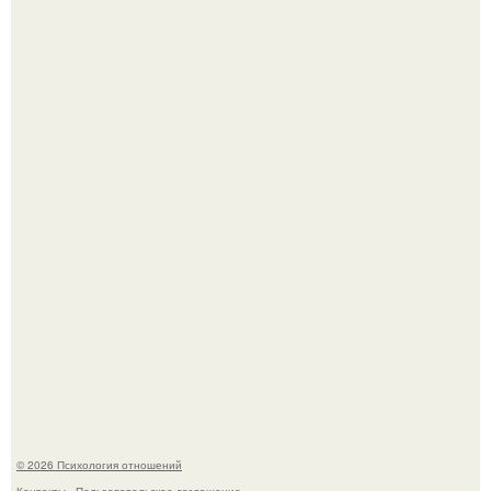
Лерчек, предварительно, намерена обжаловать
приговор.
Напоминалка: привычка замечать хорошее даже в
самые серые дни - это не очередная сказка из книг по
саморазвитию.
© 2026 Психология отношений