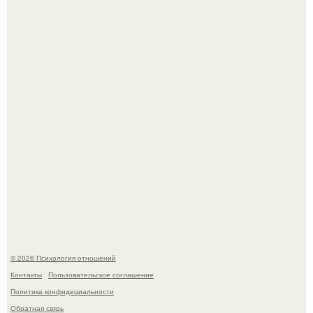
66-Летний житель Подмосковья после тяжёлой болезни
полностью потерял потенцию, но решил восстановить
интимную жизнь с молодой супругой, пишут СМИ.
Билет против материнского права: нижняя полка
внезапно нашла законного владельца.
© 2026 Психология отношений
Контакты
Пользовательское соглашение
Политика конфидециальности
Обратная связь