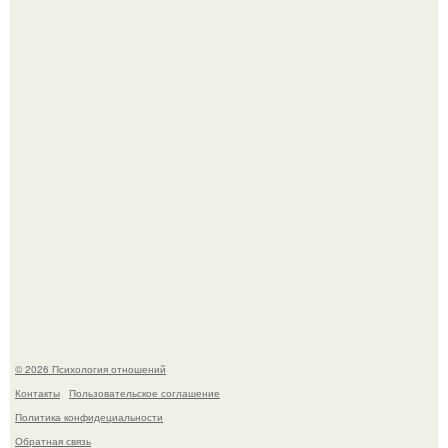
лет" - Анатолий Цой удивил поклонников "тайной
свадьбой".
Когда-то всем объясняли эту тему слишком просто:
миллионы сперматозоидов бегут к цели, а побеждает
самый быстрый.
© 2026 Психология отношений
Контакты
Пользовательское соглашение
Политика конфидециальности
Обратная связь