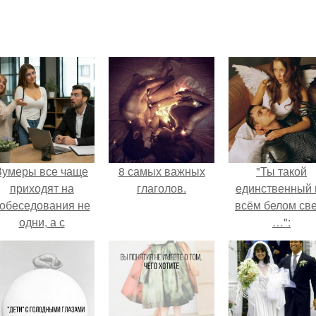
Зумеры все чаще
8 самых важных
"Ты такой
приходят на
глаголов.
единственный 
обеседования не
всём белом св
одни, а с
…":
родителями,
алуются эйчары.