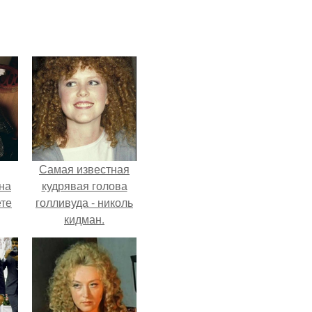
Самая известная
на
кудрявая голова
ете
голливуда - николь
кидман.