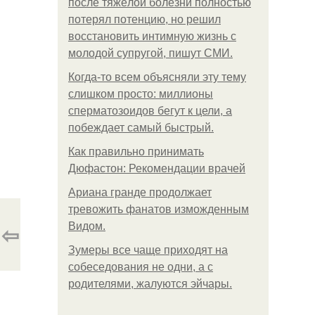
после тяжёлой болезни полностью
потерял потенцию, но решил
восстановить интимную жизнь с
молодой супругой, пишут СМИ.
Когда-то всем объясняли эту тему
слишком просто: миллионы
сперматозоидов бегут к цели, а
побеждает самый быстрый.
Как правильно принимать
Дюфастон: Рекомендации врачей
Ариана гранде продолжает
тревожить фанатов изможденным
⇦
Видом.
Зумеры все чаще приходят на
собеседования не одни, а с
родителями, жалуются эйчары.