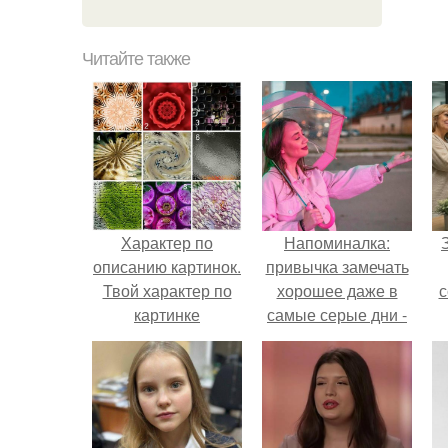
Читайте также
Характер по
Напоминалка:
описанию картинок.
привычка замечать
Твой характер по
хорошее даже в
с
картинке
самые серые дни -
это не очередная
сказка из книг по
ж
саморазвитию.