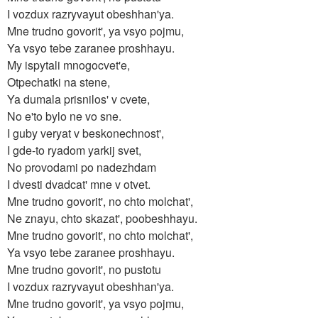
I vozdux razryvayut obeshhan'ya.
Mne trudno govorit', ya vsyo pojmu,
Ya vsyo tebe zaranee proshhayu.
My ispytali mnogocvet'e,
Otpechatki na stene,
Ya dumala prisnilos' v cvete,
No e'to bylo ne vo sne.
I guby veryat v beskonechnost',
I gde-to ryadom yarkij svet,
No provodami po nadezhdam
I dvesti dvadcat' mne v otvet.
Mne trudno govorit', no chto molchat',
Ne znayu, chto skazat', poobeshhayu.
Mne trudno govorit', no chto molchat',
Ya vsyo tebe zaranee proshhayu.
Mne trudno govorit', no pustotu
I vozdux razryvayut obeshhan'ya.
Mne trudno govorit', ya vsyo pojmu,