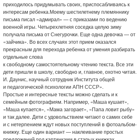
приходилось придумывать своих, приспосабливаясь к
интересам ребенка.Моему шестилетнему племяннику
письма писал «адмирал» — с приказами по ведению
военной игры. Четырехлетняя соседка целую зиму
получала письма от Снегурочки. Еще одна девочка — от
«зайчика». Во всех случаях этот прием оказался
прекрасным для перехода ребенка от умения разбирать
отдельные слова
к свободному самостоятельному чтению текста. Все эти
дети пришли в школу, свободно и, главное, охотно читая.
И. Даунис, научный сотрудник Института общей
и педагогической психологии АПН СССР».
Простые и интересные тексты можно сделать и к
семейным фотографиям. Например, «Маша кушает»,
«Маша купается», «Мама загорает», «Папа ловит рыбу»
и так далее. Дети с удовольствием читают о самих себе
и с нетерпением ждут новых поступлений в фотоальбом-
книжку. Еще один вариант — наклеивание простых
предложений под картинками в старых книжках.