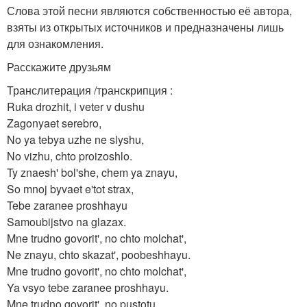
Слова этой песни являются собственностью её автора,
взяты из открытых источников и предназначены лишь
для ознакомления.
Расскажите друзьям
Транслитерация /транскрипция :
Ruka drozhit, i veter v dushu
Zagonyaet serebro,
No ya tebya uzhe ne slyshu,
No vizhu, chto proizoshlo.
Ty znaesh' bol'she, chem ya znayu,
So mnoj byvaet e'tot strax,
Tebe zaranee proshhayu
Samoubijstvo na glazax.
Mne trudno govorit', no chto molchat',
Ne znayu, chto skazat', poobeshhayu.
Mne trudno govorit', no chto molchat',
Ya vsyo tebe zaranee proshhayu.
Mne trudno govorit', no pustotu