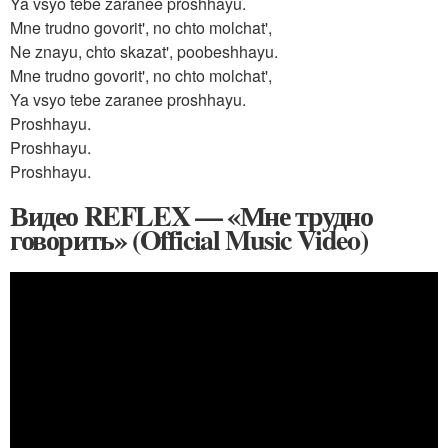
Ya vsyo tebe zaranee proshhayu.
Mne trudno govorit', no chto molchat',
Ne znayu, chto skazat', poobeshhayu.
Mne trudno govorit', no chto molchat',
Ya vsyo tebe zaranee proshhayu.
Proshhayu.
Proshhayu.
Proshhayu.
Видео REFLEX — «Мне трудно
говорить» (Official Music Video)