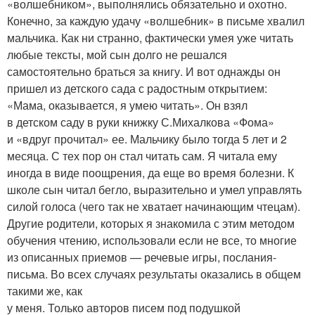
«волшебником», выполнялись обязательно и охотно.
Конечно, за каждую удачу «волшебник» в письме хвалил
мальчика. Как ни странно, фактически умея уже читать
любые тексты, мой сын долго не решался
самостоятельно браться за книгу. И вот однажды он
пришел из детского сада с радостным открытием:
«Мама, оказывается, я умею читать». Он взял
в детском саду в руки книжку С.Михалкова «Фома»
и «вдруг прочитал» ее. Мальчику было тогда 5 лет и 2
месяца. С тех пор он стал читать сам. Я читала ему
иногда в виде поощрения, да еще во время болезни. К
школе сын читал бегло, выразительно и умел управлять
силой голоса (чего так не хватает начинающим чтецам).
Другие родители, которых я знакомила с этим методом
обучения чтению, использовали если не все, то многие
из описанных приемов — речевые игры, послания-
письма. Во всех случаях результаты оказались в общем
такими же, как
у меня. Только авторов писем под подушкой