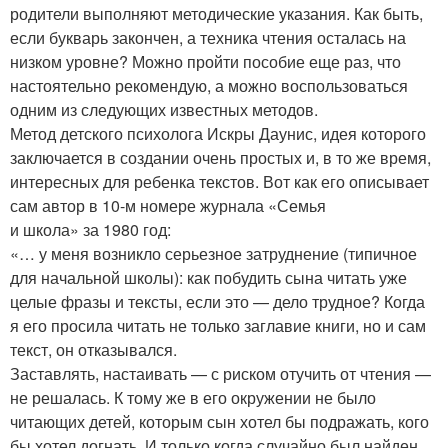
родители выполняют методические указания. Как быть,
если букварь закончен, а техника чтения осталась на
низком уровне? Можно пройти пособие еще раз, что
настоятельно рекомендую, а можно воспользоваться
одним из следующих известных методов.
Метод детского психолога Искры Даунис, идея которого
заключается в создании очень простых и, в то же время,
интересных для ребенка текстов. Вот как его описывает
сам автор в 10-м номере журнала «Семья
и школа» за 1980 год:
«… у меня возникло серьезное затруднение (типичное
для начальной школы): как побудить сына читать уже
целые фразы и тексты, если это — дело трудное? Когда
я его просила читать не только заглавие книги, но и сам
текст, он отказывался.
Заставлять, настаивать — с риском отучить от чтения —
не решалась. К тому же в его окружении не было
читающих детей, которым сын хотел бы подражать, кого
бы хотел догнать. И только когда случайно был найден