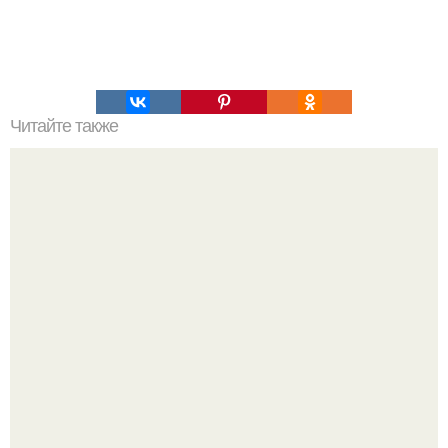
Читайте также
Причины депрессивного состояния. Депрессивные
состояния и их основные виды