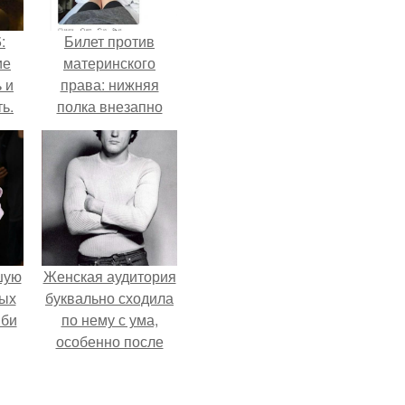
:
Билет против
ие
материнского
 и
права: нижняя
ь.
полка внезапно
нашла законного
владельца.
шую
Женская аудитория
ных
буквально сходила
 би
по нему с ума,
особенно после
выхода фильма
"Пираты ХХ Века".