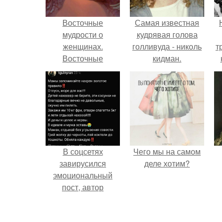
Восточные
Самая известная
мудрости о
кудрявая голова
женщинах.
голливуда - николь
т
Восточные
кидман.
мудрецы об
отношениях
мужчины и
женщины.
В соцсетях
Чего мы на самом
завирусился
деле хотим?
эмоциональный
пост, автор
которого призвала
матерей отдыхать