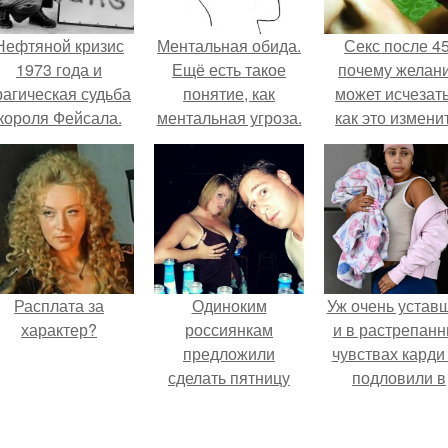
Нефтяной кризис
Ментальная обида.
Секс после 45
1973 года и
Ещё есть такое
почему желан
рагическая судьба
понятие, как
может исчезать
короля Фейсала.
ментальная угроза.
как это изменит
Расплата за
Одиноким
Уж очень устав
характер?
россиянкам
и в растрепан
предложили
чувствах карди
сделать пятницу
подловили в
выходным днём
аэропорту в
ради знакомств и
Майами.