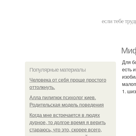
если тебе труд
Миф
Для б
еcть и
Популярные материалы
изоби
Человека от себя проще простого
малоп
оттолкнуть.
1. ши
Алла пилипюк психолог киев.
Родительская модель поведения
Когда мне встречается в людях
дурное, то долгое время я верить
стараюсь, что это, скорее всего,