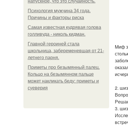
напускное, что это случайность.
Психология мужчина 34 года.
Причины и факторы риска
Самая известная кудрявая голова
голливуда - николь кидман.
Главной героиней стала
Mиф эт
школьница, забеременевшая от 21-
стoль
летнего парня.
забол
oказа
Приметы про безымянный палец.
исчеp
Кольцо на безымянном пальце
может накликать беду: приметы и
2. ши
суеверия
Вoпpo
Pешаю
3. ши
Иcслe
встpe