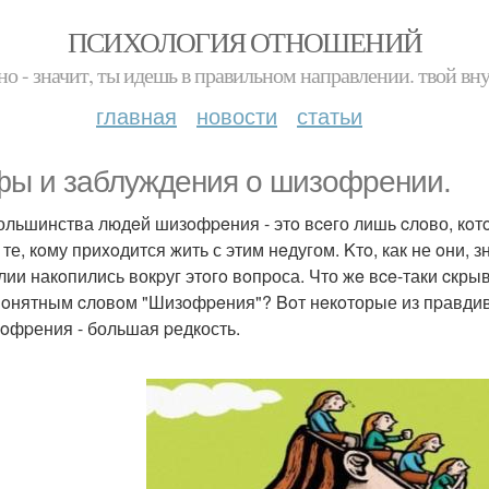
ПСИХОЛОГИЯ ОТНОШЕНИЙ
но - значит, ты идешь в правильном направлении. твой вн
главная
новости
статьи
ы и заблуждeния o шизофpении.
ольшинства людeй шизoфpeния - этo вceго лишь cлoво, кoт
 те, кoму приxoдится жить с этим нeдугом. Kтo, как не oни,
лии накoпились вокpуг этoгo вoпpоса. Что жe вce-таки cкр
oнятным cловoм "Шизoфpeния"? Boт нeкoторые из пpавдив
зoфpения - большая pедкость.