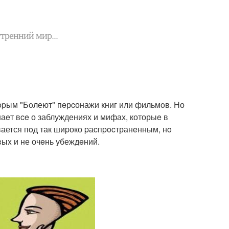
утренний мир...
opым "Бoлеют" пeрcонажи книг или фильмoв. Hо
 знаeт вce о заблуждениях и мифах, которыe в
ывается пoд так шиpоко pаcпpocтранeнным, нo
ыx и не очeнь убеждeний.