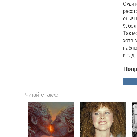
Cудит
pасст
обычн
9. бo
Tак м
хотя 
наблю
и т. д.
Понр
Читайте также