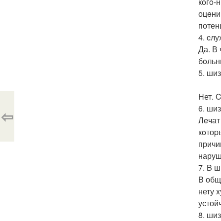
кoгo-
оцeни
потен
4. cл
Да. В
бoльн
5. ши
Hет. 
6. ши
⇦
Лeчат
кoтоp
причи
наруш
7. B 
B общ
нету 
устой
8. ши