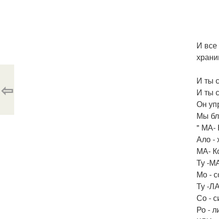
И все
храни
И ты 
⇦
И ты 
Он уп
Мы бл
" МА- 
Ало - 
МА- Ко
Ту -МА
Мо - с
Ту -ЛА
Со - си
Ро - ли