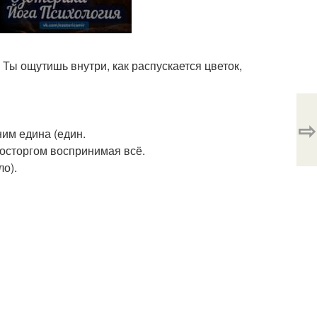
 Ты ощутишь внутри, как распускается цветок,
⇨
ним едина (един.
восторгом воспринимая всё.
о).