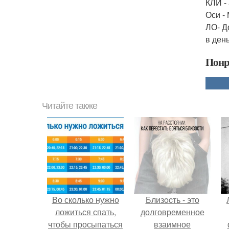
КЛИ - 
Оси - 
ЛО- До
в день
Понр
Читайте также
Во сколько нужно
Близocть - это
ложиться спать,
долговременное
чтобы просыпаться
взаимное