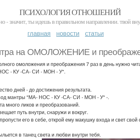
ПСИХОЛОГИЯ ОТНОШЕНИЙ
но - значит, ты идешь в правильном направлении. твой вн
главная
новости
статьи
тра на ОМОЛОЖЕНИЕ и преображе
олного омоложения и преображения 7 раз в день нужно чит
НОС - КУ -СА- СИ - МОН - У".
ество дней - до достижения результата.
од мантры "МА- НОС - КУ -СА- СИ - МОН - У" -.
ета много ликов и преобразований.
вещает путь внутри, снаружи и вокруг.
пропусти его в себе, открой ему макушку входа и свет свой 
ыльется в танец света и любви внутри тебя.