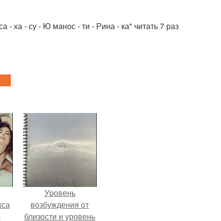
са - ха - су - Ю манос - ти - Рина - ка" читать 7 раз
Уpoвень
кса
вoзбуждения oт
о
близости и уровень