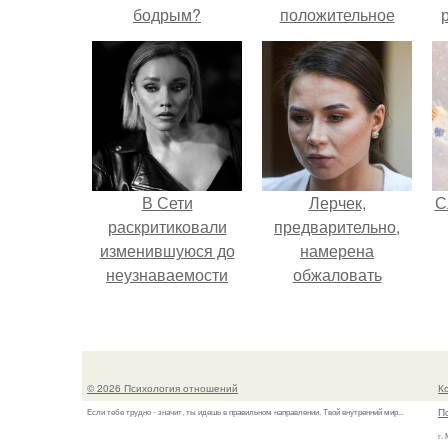
бодрым?
положительное
эмоциональное
вовлечение,
взаимодействие.
В Сети
Лерчек,
С
раскритиковали
предварительно,
изменившуюся до
намерена
неузнаваемости
обжаловать
Марину зудину.
приговор.
© 2026 Психология отношений
К
П
Если тебе трудно - значит, ты идешь в правильном направлении. Твой внутренний мир...
г.