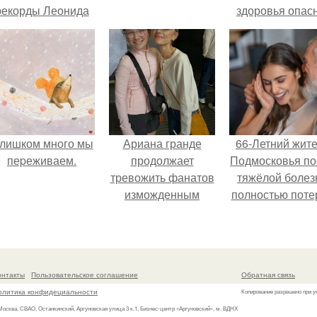
рекорды Леонида
здоровья опасн
Тараненко.
лишком много мы
Ариана гранде
66-Летний жит
пеpеживаем.
продолжает
Подмосковья по
тревожить фанатов
тяжёлой болез
изможденным
полностью поте
Видом.
потенцию, н
решил
восстановит
интимную жизн
онтакты
Пользовательское соглашение
Обратная связь
молодой супруг
олитика конфидециальности
Копирование разрешено при у
пишут СМИ.
 Москва, СВАО, Останкинский, Аргуновская улица 3 к.1, Бизнес-центр «Аргуновский», м. ВДНХ