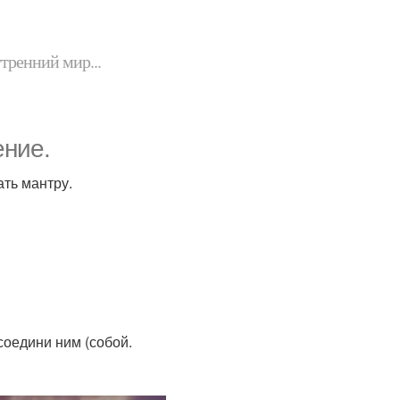
утренний мир...
ние.
ать мантру.
соедини ним (собой.