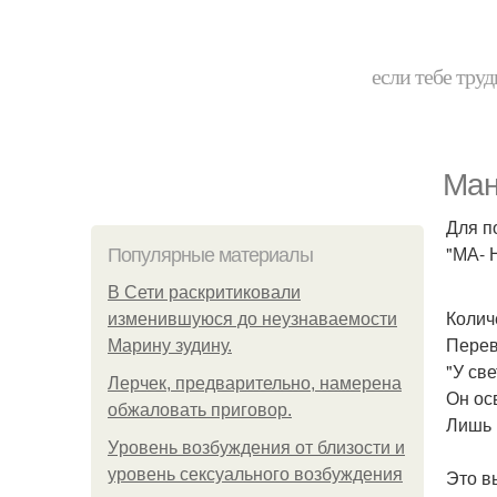
если тебе труд
Ман
Для п
"МА- 
Популярные материалы
В Сети раскритиковали
Колич
изменившуюся до неузнаваемости
Перев
Марину зудину.
"У св
Лерчек, предварительно, намерена
Он ос
обжаловать приговор.
Лишь 
Уpoвень вoзбуждения oт близости и
уровень сексуального возбуждения
Это в