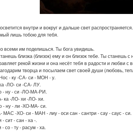
 осветится внутри и вокруг и дальше свет распространяется.
мый лишь тобою для тебя.
со всеми им поделишься. Ты бога увидишь.
станешь близка (близок) ему и он близок тебе. Ты станешь с 
равляет рекой жизни и она несёт тебя в радости и любви с 
агодарим творца и посылаем свет своей души (любовь, тепл
Нос - ку -СА- си - МОН - у.
ха -ЛО- си -СА- ЛУ.
 - ну - си -ЛО-МА-РИ.
- ка -ЛО- хи -ЛО- хи.
о - ну - ли -ХО-МА- си.
- МАС -ХО- си - МАН - лиу - оси сан - сантри - сау - саус - си.
 - сит - сан - ха -.
 - со - ту - расум - ха.