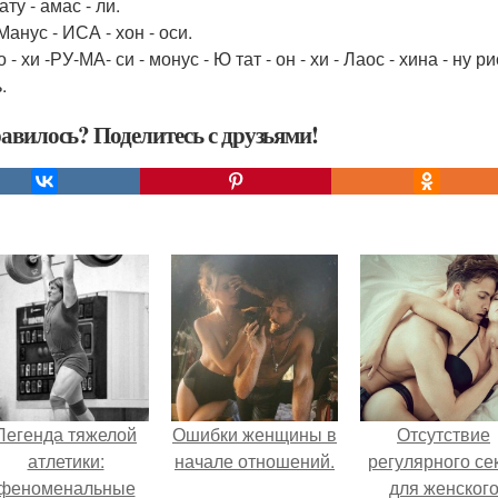
ату - амас - ли.
Манус - ИСА - хон - оси.
 - хи -РУ-МА- си - монус - Ю тат - он - хи - Лаос - хина - ну ри
.
авилось? Поделитесь с друзьями!
Легенда тяжелой
Ошибки женщины в
Отсутствие
атлетики:
начале отношений.
регулярного се
феноменальные
для женског