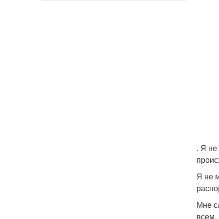
. Я не
проис
Я не 
распо
Мне с
всем,