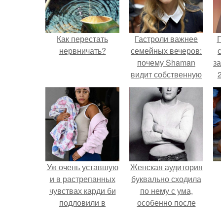
Как перестать
Гастроли важнее
Г
нервничать?
семейных вечеров:
почему Shaman
з
видит собственную
дочь чаще на
экране, чем
вживую.
Уж очень уставшую
Женская аудитория
и в растрепанных
буквально сходила
чувствах карди би
по нему с ума,
подловили в
особенно после
аэропорту в
выхода фильма