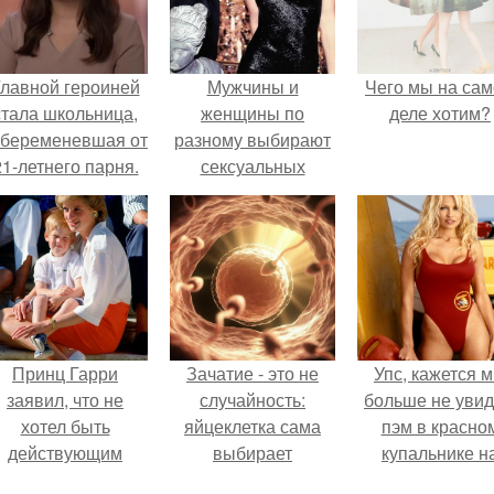
лавной героиней
Мужчины и
Чего мы на са
стала школьница,
женщины по
деле хотим?
абеременевшая от
разному выбирают
21-летнего парня.
сексуальных
партнеров.
Принц Гарри
Зачатие - это не
Упс, кажется 
заявил, что не
случайность:
больше не уви
хотел быть
яйцеклетка сама
пэм в красно
действующим
выбирает
купальнике н
членом
сперматозоид.
экране.