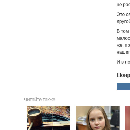
не ра
Это о
друго
В том
малос
же, п
нашег
И в п
Понр
Читайте также