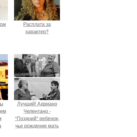
мом
Расплата за
характер?
мы
Лучший! Адриано
дим
Челентано -
м
"Поздний" ребенок,
а
чье рождение мать
считала почти