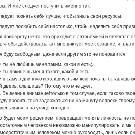
ом. И мне следует поступить именно так.
ледует познать себя лучше, чтобы знать свои ресурсы.
ледует полюбить себя настолько, чтобы наделить себя приви
 я приобрету нечто, что приходит с автономией и является о
, чтобы действовать, как мне диктует мое сознание, и платит
 я буду свободным, даже если другим это не понравится.
и ты не любишь меня таким, какой я есть;.
 ты покинешь меня такого, какой я есть;.
и в самую длинную и холодную зимнюю ночь ты оставишь м
й дверь, слышишь? Потому что мне дует.
. Внимание внимание!только в том случае, если таково твое
буду просить тебя задержаться ни на минуту вопреки твоему
здесь живу, а на улице холодно.
то будет моим решением. превращает меня в личность, не 
остаточным человеком невозможно манипулировать, и мы зн
амодостаточным человеком можно руководить, лишь если он с