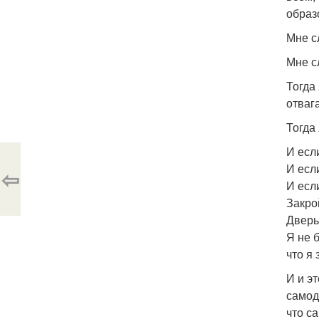
образ
Мне с
Мне с
Тогда
отвага
Тогда
И есл
И если
⇦
И есл
Закро
Дверь
Я не 
что я 
И и э
самод
что с