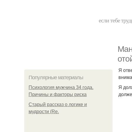
если тебе труд
Ман
отой
Я отв
внима
Популярные материалы
Я дол
Психология мужчина 34 года.
долже
Причины и факторы риска
Старый рассказ о логике и
мудрости (Re.