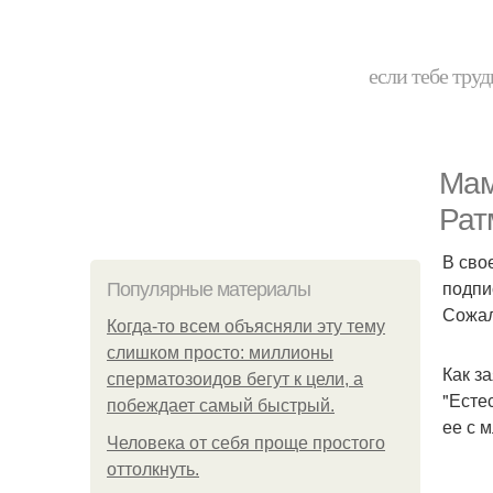
если тебе труд
Мам
Рат
В сво
подпи
Популярные материалы
Сожал
Когда-то всем объясняли эту тему
слишком просто: миллионы
Как з
сперматозоидов бегут к цели, а
"Есте
побеждает самый быстрый.
ее с 
Человека от себя проще простого
оттолкнуть.