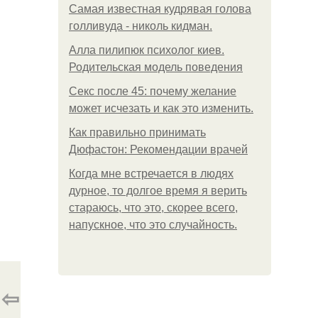
Самая известная кудрявая голова
голливуда - николь кидман.
Алла пилипюк психолог киев.
Родительская модель поведения
Секс после 45: почему желание
может исчезать и как это изменить.
Как правильно принимать
Дюфастон: Рекомендации врачей
Когда мне встречается в людях
дурное, то долгое время я верить
стараюсь, что это, скорее всего,
напускное, что это случайность.
⇦