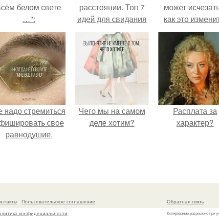
всём белом свете
расстоянии. Топ 7
может исчезать
…":
идей для свидания
как это изменит
на расстоянии
е надо стремиться
Чего мы на самом
Расплата за
фишировать свое
деле хотим?
характер?
равнодушие.
онтакты
Пользовательское соглашение
Обратная связь
олитика конфидециальности
Копирование разрешено при у