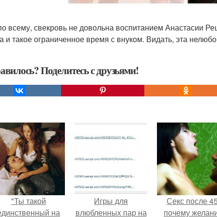
по всему, свекровь не довольна воспитанием Анастасии Реш
а и такое ограниченное время с внуком. Видать, эта нелюбо
авилось? Поделитесь с друзьями!
"Ты такой
Игры для
Секс после 45
единственный на
влюбленных пар на
почему желан