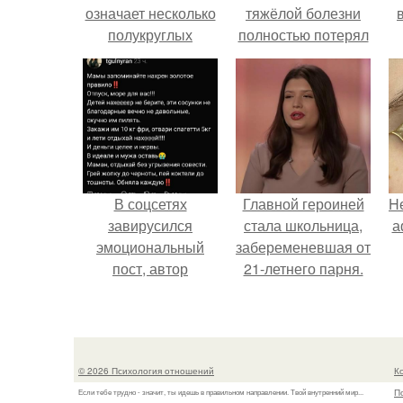
означает несколько
тяжёлой болезни
полукруглых
полностью потерял
скобочек в конце
потенцию, но
предложения?
решил
восстановить
интимную жизнь с
молодой супругой,
пишут СМИ.
В соцсетях
Главной героиней
H
завирусился
стала школьница,
а
эмоциональный
забеременевшая от
пост, автор
21-летнего парня.
которого призвала
матерей отдыхать
без детей и не
испытывать
© 2026 Психология отношений
К
чувство вины.
П
Если тебе трудно - значит, ты идешь в правильном направлении. Твой внутренний мир...