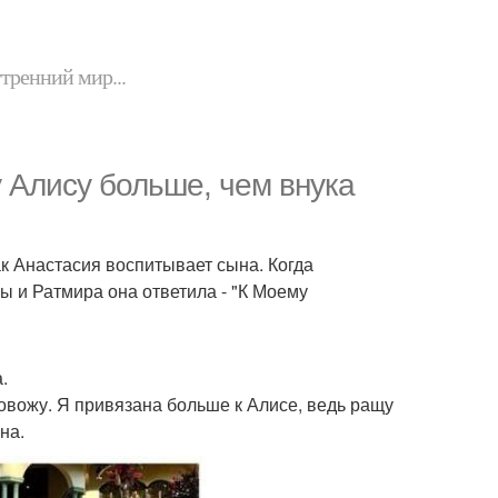
утренний мир...
 Алису больше, чем внука
ак Анастасия воспитывает сына. Когда
ы и Ратмира она ответила - "К Моему
.
овожу. Я привязана больше к Алисе, ведь ращу
на.