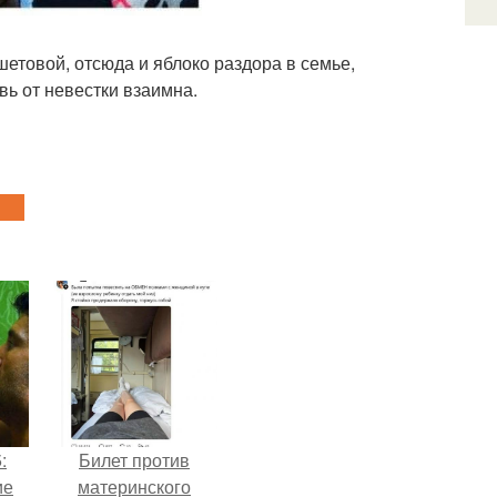
етовой, отсюда и яблоко раздора в семье,
вь от невестки взаимна.
:
Билет против
ие
материнского