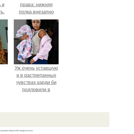
 и
права: нижняя
ь.
полка внезапно
нашла законного
владельца.
Уж очень уставшую
и в растрепанных
чувствах карди би
подловили в
аэропорту в
Майами.
казании обратной гиперссылки.