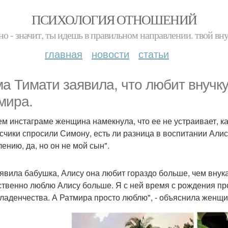
ПСИХОЛОГИЯ ОТНОШЕНИЙ
но - значит, ты идешь в правильном направлении. твой вн
главная
новости
статьи
а Тимати заявила, что любит внучку
мира.
ем инстаграме женщина намекнула, что ее не устраивает, к
счики спросили Симону, есть ли разница в воспитании Алис
ению, да, но он не мой сын".
аявила бабушка, Алису она любит гораздо больше, чем внука
ственно люблю Алису больше. Я с ней время с рождения пр
младенчества. А Ратмира просто люблю", - объяснила женщи