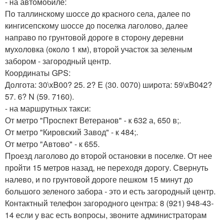
- на автомобиле:
По таллинскому шоссе до красного села, далее по
кингисепскому шоссе до поселка лаголово, далее
направо по грунтовой дороге в сторону деревни
мухоловка (около 1 км), второй участок за зеленым
забором - загородный центр.
Координаты GPS:
Долгота: 30\xB00? 25. 2? E (30. 0070) широта: 59\xB042?
57. 6? N (59. 7160).
- на маршрутных такси:
От метро "Проспект Ветеранов" - к 632 а, 650 в;.
От метро "Кировский Завод" - к 484;.
От метро "Автово" - к 655.
Проезд лаголово до второй остановки в поселке. От нее
пройти 15 метров назад, не переходя дорогу. Свернуть
налево, и по грунтовой дороге пешком 15 минут до
большого зеленого забора - это и есть загородный центр.
Контактный телефон загородного центра: 8 (921) 948-43-
14 если у вас есть вопросы, звоните администраторам