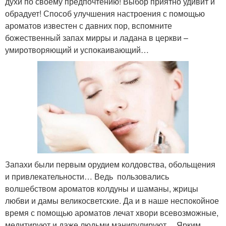
духи по своему предпочтению! Выбор приятно удивит и
обрадует! Способ улучшения настроения с помощью
ароматов известен с давних пор, вспомните
божественный запах мирры и ладана в церкви –
умиротворяющий и успокаивающий…
Запахи были первым орудием колдовства, обольщения
и привлекательности… Ведь пользовались
волшебством ароматов колдуны и шаманы, жрицы
любви и дамы великосветские. Да и в наше неспокойное
время с помощью ароматов лечат хвори всевозможные,
медитируют и даже людьми манипулируют… Ярким