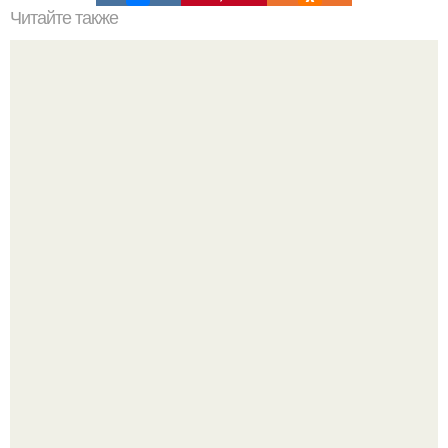
Читайте также
Игры для влюбленных пар на расстоянии. Топ 7 идей
для свидания на расстоянии
Напоминалка: привычка замечать хорошее даже в
самые серые дни - это не очередная сказка из книг по