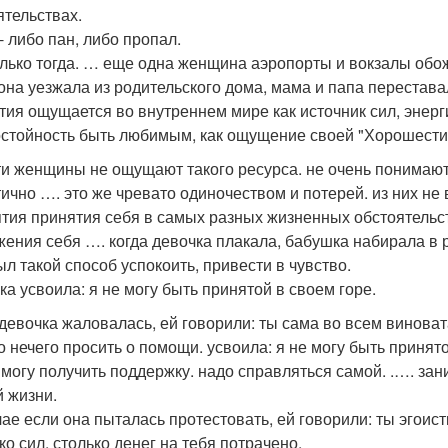
ятельствах.
- либо пан, либо пропал.
олько тогда. … еще одна женщина аэропорты и вокзалы обожа
 она уезжала из родительского дома, мама и папа перестава
тия ощущается во внутреннем мире как источник сил, энерги
остойность быть любимым, как ощущение своей "Хорошести
ти женщины не ощущают такого ресурса. не очень понимают:
тично …. это же чревато одиночеством и потерей. из них не 
тия принятия себя в самых разных жизненных обстоятельст
жения себя …. когда девочка плакала, бабушка набирала в 
ыл такой способ успокоить, привести в чувство.
ка усвоила: я не могу быть принятой в своем горе.
девочка жаловалась, ей говорили: ты сама во всем виноват
о нечего просить о помощи. усвоила: я не могу быть принято
 могу получить поддержку. надо справляться самой. .…. зан
й жизни.
чае если она пыталась протестовать, ей говорили: ты эгоист
ко сил, столько денег на тебя потрачено.