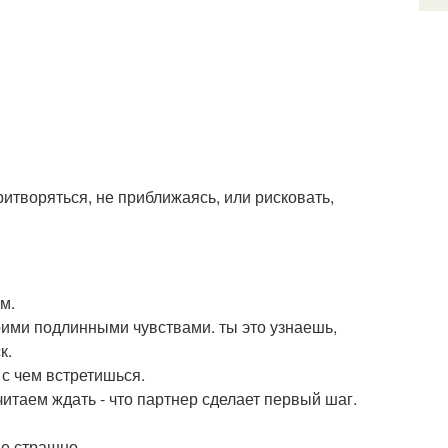
ритворяться, не приближаясь, или рисковать,
м.
ими подлинными чувствами. ты это узнаешь,
к.
 с чем встретишься.
читаем ждать - что партнер сделает первый шаг.
 не страшно.