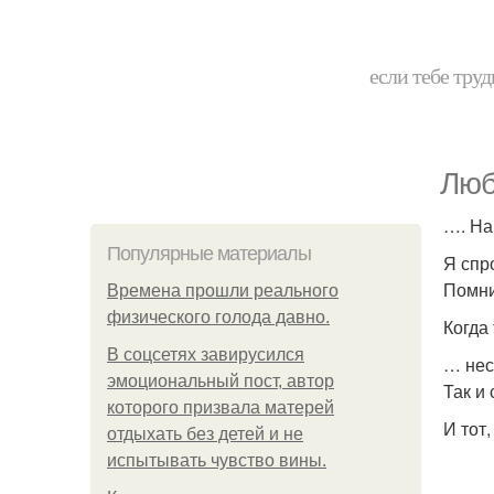
если тебе труд
Люб
…. На
Популярные материалы
Я спр
Помни
Bpeмена прошли реального
физического голода давно.
Когда
В соцсетях завирусился
… нес
эмоциональный пост, автор
Так и 
которого призвала матерей
И тот
отдыхать без детей и не
испытывать чувство вины.