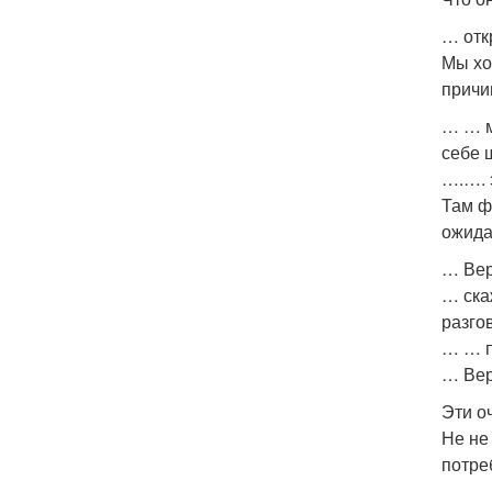
… отк
Мы хо
причи
… … м
себе 
….…. 
Там ф
ожида
… Вер
… ска
разго
… … п
… Вер
Эти о
Не не
потре