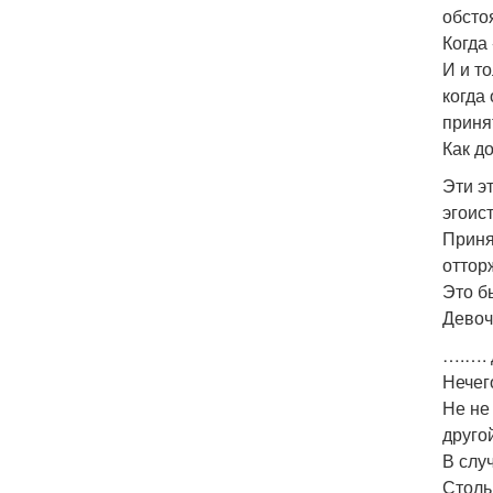
обсто
Когда 
И и т
когда
приня
Как д
Эти э
эгоис
Приня
оттор
Это б
Девоч
….…. 
Нечег
Не не
друго
В слу
Столь