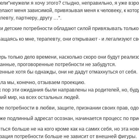
ели"неужели я хочу этого? стыдно, неправильно, я уже взро
елают меня зависимой, привязывая меня к человеку, к кот
певту, партнеру, другу …".
ти детские потребности обладают силой привязывать только.
ащаясь ко мне, терапевту, они открывают - и легализуют с
ерь только дело времени, насколько скоро они будут реализ
анные, проговоренные потребности не забудутся.
енные хотя бы однажды, они не дадут отмахнуться от себя.
ла мы, конечно, отзываем проекцию.
х пор эти ожидания были направлены на родителей, но, буд
ий мир, на всех остальных людей.
ие потребности в любви, защите, признании своих прав, од
 же подлинный адресат осознан, начинается процесс по пр
ться больше не на кого кроме как на самих себя, но эта но
зация потребности больше не зависит от внешней фигуры.