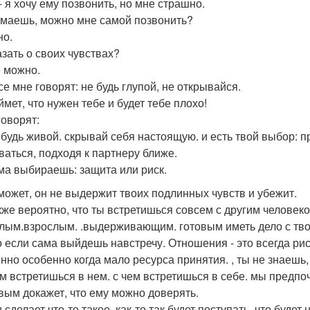
- я хочу ему позвонить, но мне страшно.
умаешь, можно мне самой позвонить?
но.
азать о своих чувствах?
е можно.
се мне говорят: не будь глупой, не открывайся.
мет, что нужен тебе и будет тебе плохо!
говорят:
 будь живой. скрывай себя настоящую. и есть твой выбор: п
ваться, подходя к партнеру ближе.
ма выбираешь: защита или риск.
может, он не выдержит твоих подлинных чувств и убежит.
кже вероятно, что ты встретишься совсем с другим человеко
лым.взрослым. .выдерживающим. готовым иметь дело с тво
о если сама выйдешь навстречу. Отношения - это всегда рис
нно особенно когда мало ресурса принятия. , ты не знаешь,
ем встретишься в нем. с чем встретишься в себе. мы предпо
вым докажет, что ему можно доверять.
 сделает что-то такое, как-то так будет поступать, что будет