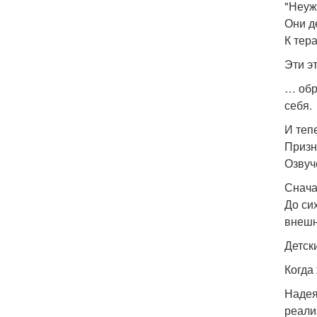
"Неуж
Они д
К тера
Эти э
… обр
себя.
И теп
Призн
Озвуч
Снача
До си
внешн
Детск
Когда
Надея
реали