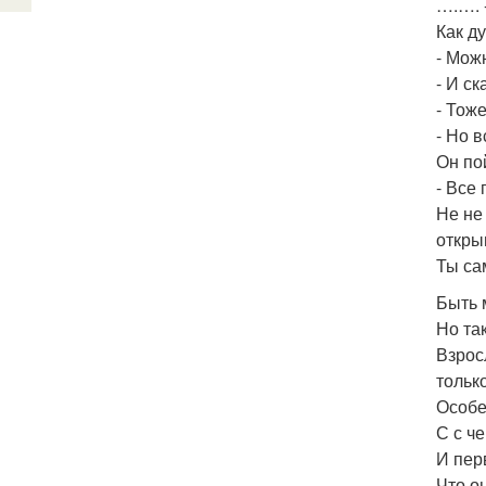
….…. 
Как д
- Мож
- И ск
- Тож
- Но в
Он пой
- Все 
Не не
откры
Ты са
Быть 
Но та
Взрос
тольк
Особе
С с ч
И пер
Что он