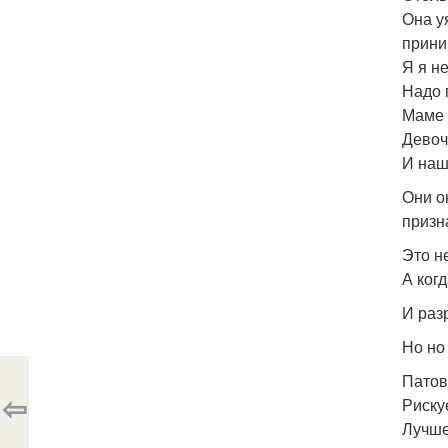
Она у
прини
Я я н
Надо 
Маме 
Девоч
И наш
Они о
призн
Это н
А ког
И раз
Но но
Патов
⇦
Риску
Лучше