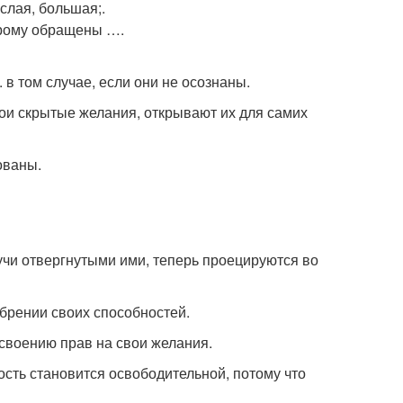
слая, большая;.
орому обращены ….
 в том случае, если они не осознаны.
вои скрытые желания, открывают их для самих
ованы.
учи отвергнутыми ими, теперь проецируются во
обрении своих способностей.
исвоению прав на свои желания.
вость становится освободительной, потому что