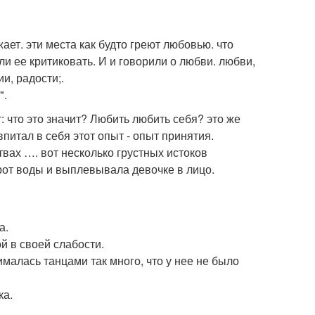
ет. эти места как будто греют любовью. что
ли ее критиковать. И и говорили о любви. любви,
и, радости;.
".
 что это значит? Любить любить себя? это же
впитал в себя этот опыт - опыт принятия.
вах …. вот несколько грустных истоков
рот воды и выплевывала девочке в лицо.
а.
й в своей слабости.
ималась танцами так много, что у нее не было
ка.