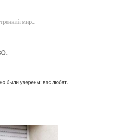
утренний мир...
о.
чно были уверены: вас любят.