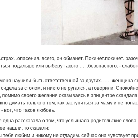
страх. .опасения. всего, он обманет. Покинет.покинет. разо
ться подальше или выберу такого …. .безопасного. - слабого
меня научили быть ответственной за других. .…. женщина ск
 сидела за столом, и никто не ругался, а говорили. Спокойн
, помимо своего желания оказываясь в эпицентре скандала
жно думать только о том, как заступиться за маму и не попас
- вот, что такое любовь.
 одна рассказала о том, что услышала родительские слова
ее нашли, то сказали:
 тебя любим и никому не отдадим. сейчас она чувствует п