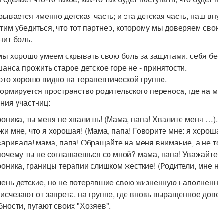
рывается именно детская часть; и эта детская часть, наш в
тим убедиться, что тот партнер, которому мы доверяем сво
нит боль.
ы хорошо умеем скрывать свою боль за защитами. себя бе
шанса прожить старое детское горе не - принятости.
это хорошо видно на терапевтической группе.
ормируется пространство родительского переноса, где на ме
ния участниц:
оника, ты меня не хвалишь! (Мама, папа! Хвалите меня …).
жи мне, что я хорошая! (Мама, папа! Говорите мне: я хоро
варивала! мама, папа! Обращайте на меня внимание, а не то
очему ты не соглашаешься со мной? мама, папа! Уважайте
оника, границы терапии слишком жесткие! (Родители, мне н
чень детские, но не потерявшие свою жизненную наполненн
 исчезают от запрета. на группе, где вновь выращенное дове
бности, пугают своих "Хозяев".