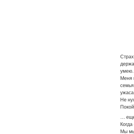
Страх.
держа
умею.
Меня 
семья
ужаса
Не ну
Покой 
… еще
Когда 
Мы мы