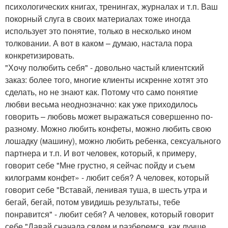
психологических книгах, тренингах, журналах и т.п. Ваш
покорный слуга в своих материалах тоже иногда
использует это понятие, только в несколько ином
толковании. А вот в каком – думаю, настала пора
конкретизировать.
"Хочу полюбить себя" - довольно частый клиентский
заказ: более того, многие клиенты искренне хотят это
сделать, но не знают как. Потому что само понятие
любви весьма неоднозначно: как уже приходилось
говорить – любовь может выражаться совершенно по-
разному. Можно любить конфеты, можно любить свою
лошадку (машину), можно любить ребенка, сексуального
партнера и т.п. И вот человек, который, к примеру,
говорит себе "Мне грустно, я сейчас пойду и съем
килограмм конфет» - любит себя? А человек, который
говорит себе "Вставай, ленивая туша, в шесть утра и
бегай, бегай, потом увидишь результаты, тебе
понравится" - любит себя? А человек, который говорит
себе "Давай сначала сядем и разберемся, как лучше