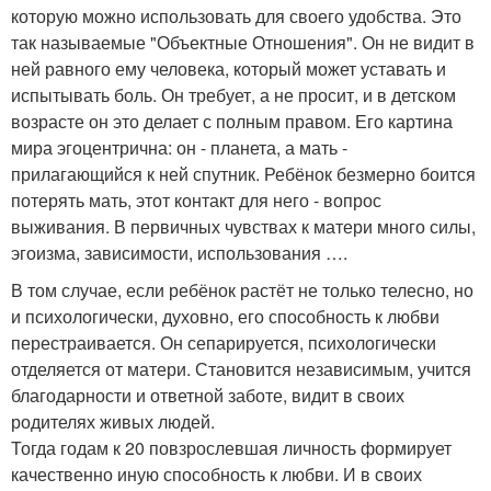
которую можно использовать для своего удобства. Это
так называемые "Объектные Отношения". Он не видит в
ней равного ему человека, который может уставать и
испытывать боль. Он требует, а не просит, и в детском
возрасте он это делает с полным правом. Его картина
мира эгоцентрична: он - планета, а мать -
прилагающийся к ней спутник. Ребёнок безмерно боится
потерять мать, этот контакт для него - вопрос
выживания. В первичных чувствах к матери много силы,
эгоизма, зависимости, использования ….
В том случае, если ребёнок растёт не только телесно, но
и психологически, духовно, его способность к любви
перестраивается. Он сепарируется, психологически
отделяется от матери. Становится независимым, учится
благодарности и ответной заботе, видит в своих
родителях живых людей.
Тогда годам к 20 повзрослевшая личность формирует
качественно иную способность к любви. И в своих