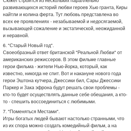
Сюжет строится из нескольких параллельно
развивающихся историй любви героев Хью гранта, Киры
найтли и колина ферта. Тут любовь представлена во
всех ее проявлениях - незабываемой и недосягаемой,
вызывающей сожаление и экстатической, неожиданной
и неравной.
6. "Старый Новый год".
Своеобразный ответ британской "Реальной Любви" от
американских режиссеров. В этом фильме главные
герои фильма - жители Нью-йорка, который, как
известно, никогда не спит. Вот и накануне нового года
герои Эштона кутчера, Джессики бил, Сары Джессики
Паркер и Зака эфрона будут решать свои проблемы -
кто-то будет осуществлять данные себе обещания, а кто-
то - спешить воссоединиться с любимыми.
7. "Поменяться Местами".
Игры богатых людей бывают настолько странными, что
из их спора можно создать комедийный фильм, а на