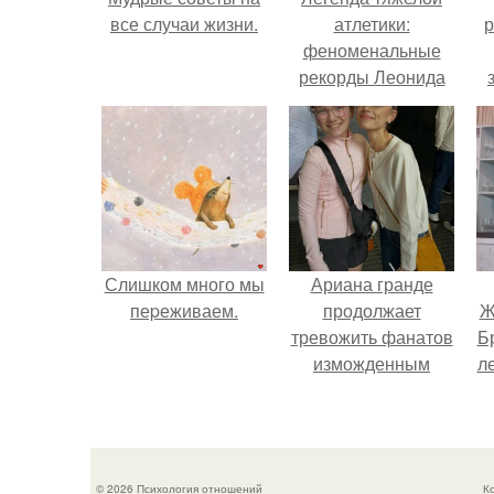
все случаи жизни.
атлетики:
р
феноменальные
рекорды Леонида
Тараненко.
Слишком много мы
Ариана гранде
пеpеживаем.
продолжает
Ж
тревожить фанатов
Б
изможденным
л
Видом.
"
© 2026 Психология отношений
К