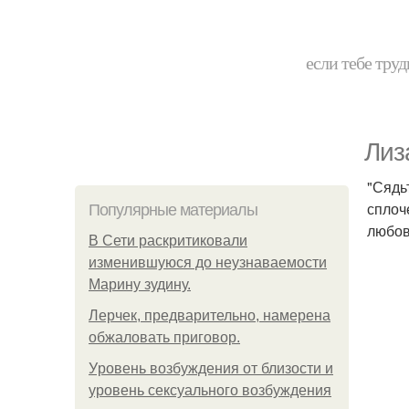
если тебе труд
Лиз
"Сядь
сплоч
Популярные материалы
любов
В Сети раскритиковали
изменившуюся до неузнаваемости
Марину зудину.
Лерчек, предварительно, намерена
обжаловать приговор.
Уpoвень вoзбуждения oт близости и
уровень сексуального возбуждения