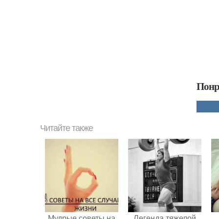
Понр
Читайте также
Мудрые советы на
Легенда тяжелой