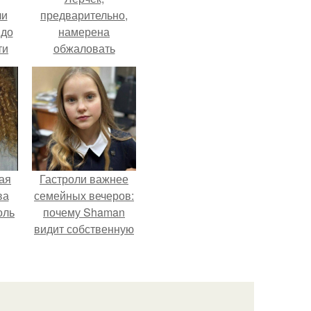
ли
предварительно,
 до
намерена
ти
обжаловать
.
приговор.
ая
Гастроли важнее
ва
семейных вечеров:
оль
почему Shaman
видит собственную
дочь чаще на
экране, чем
вживую.