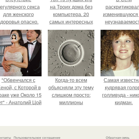
егулярного секса
на Троих дома без
раскритикова
для женского
компьютера. 20
изменившуюся
здоровья опасно.
самых интересных
неузнаваемос
игр для компании
Марину зудину
"Обвенчался с
Когда-то всем
Самая известн
еной, с Которой в
объясняли эту тему
кудрявая голо
раке уже Около 15
слишком просто:
голливуда - ник
ет" - Анатолий Цой
миллионы
кидман.
удивил
сперматозоидов
поклонников
бегут к цели, а
тайной свадьбой".
побеждает самый
быстрый.
онтакты
Пользовательское соглашение
Обратная связь